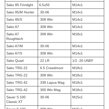
Sako 85 Finnlight
6,5x55
M14x1
Sako 85/M Hunter
.30-06
M14x1
Sako 85/S
.308 Win
M14x1
Sako A7
.308 Win
M14x1
Sako A7
.308 Win
М18х1
Roughtech
Sako A7/M
.30-06
M14x1
Sako A7/S
.308 Win
M14x1
Sako Quad
.22 LR
1/2 -20 UNEF
Sako TRG-22
.6.5 Creedmoor
M18x1
Sako TRG-22
.308 Win
M18x1
Sako TRG-42
.338 Lapua Mag
M18x1
Sako TRG-42
.300 Win Mag
M18x1
Sauer S 100
.30-06
М15х1
Classic XT