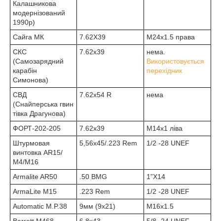
Калашникова
модернізований
1990р)
Сайга МК
7.62Х39
М24х1.5 права
СКС
7.62х39
нема.
(Самозарядний
Використовується
карабін
перехідник
Симонова)
СВД
7.62х54 R
нема
(Снайперська гвин
тівка Драгунова)
ФОРТ-202-205
7.62х39
M14x1 ліва
Штурмовая
5,56х45/.223 Rem
1/2 -28 UNEF
винтовка AR15/
М4/М16
Armalite AR50
.50 BMG
1”X14
ArmaLite M15
.223 Rem
1/2 -28 UNEF
Automatic M.P.38
9мм (9х21)
M16x1.5