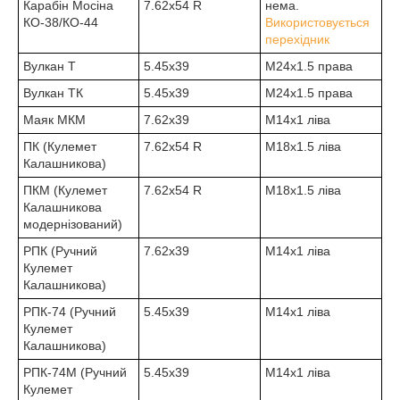
Карабін Мосіна
7.62х54 R
нема.
КО-38/КО-44
Використовується
перехідник
Вулкан Т
5.45х39
М24х1.5 права
Вулкан ТК
5.45х39
М24х1.5 права
Маяк МКМ
7.62х39
M14x1 ліва
ПК (Кулемет
7.62х54 R
М18х1.5 ліва
Калашникова)
ПКМ (Кулемет
7.62х54 R
М18х1.5 ліва
Калашникова
модернізований)
РПК (Ручний
7.62х39
М14х1 ліва
Кулемет
Калашникова)
РПК-74 (Ручний
5.45х39
М14х1 ліва
Кулемет
Калашникова)
РПК-74М (Ручний
5.45х39
М14х1 ліва
Кулемет