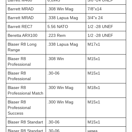
Barrett M468
6,8х43
5/8 -24 UNEF
Barrett MRAD
.308 Win Mag
7/8"x14
Barrett MRAD
.338 Lapua Mag
3/4"x 24
Barrett REC7
5.56 NATO
1/2 -28 UNEF
Beretta ARX100
.223 Rem
1/2 -28 UNEF
Blaser R8 Long
.338 Lapua Mag
M17x1
Range
Blaser R8
.308 Win
М15х1
Professional
Blaser R8
.30-06
M15x1
Professional
Blaser R8
.300 Win Mag
M18x1
Professional Match
Blaser R8
.300 Win Mag
M15x1
Professional
Success
Blaser R8 Standart
.30-06
M15x1
Blaser R8 Standart
.30-06
нема