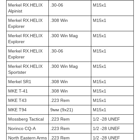
Merkel RX.HELIX
.30-06
M15x1
Alpinist
Merkel RX.HELIX
.308 Win
М15х1
Explorer
Merkel RX.HELIX
.300 Win Mag
M15x1
Explorer
Merkel RX.HELIX
.30-06
M15x1
Explorer
Merkel RX.HELIX
.300 Win Mag
M15x1
Sportster
Merkel SR1
.308 Win
М15х1
MKE T-41
.308 Win
M15x1
MKE T43
.223 Rem
M15x1
MKE T94
9мм (9х21)
M15x1
Mossberg Tactical
.223 Rem
1/2 -28 UNEF
Norinco CQ-A
.223 Rem
1/2 -28 UNEF
North Eastern Arms
.223 Rem
1/2 -28 UNEF