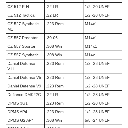
CZ 512 P-H
.22 LR
1/2 -20 UNEF
CZ 512 Tactical
.22 LR
1/2 -28 UNEF
CZ 527 Synthetic
.223 Rem
M14x1
M1
CZ 557 Predator
.30-06
M14x1
CZ 557 Sporter
.308 Win
M14x1
CZ 557 Synthetic
.308 Win
M14x1
Daniel Defense
.223 Rem
1/2 -28 UNEF
V11
Daniel Defense V5
.223 Rem
1/2 -28 UNEF
Daniel Defense V9
.223 Rem
1/2 -28 UNEF
Defiance DMK22C
.22 LR
1/2 -28 UNEF
DPMS 3G1
.223 Rem
1/2 -28 UNEF
DPMS AP4
.223 Rem
1/2 -28 UNEF
DPMS G2 AP4
.308 Win
5/8 -24 UNEF