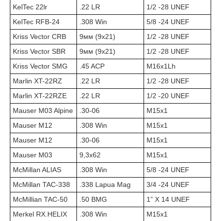
KelTec 22lr
.22 LR
1/2 -28 UNEF
KelTec RFB-24
.308 Win
5/8 -24 UNEF
Kriss Vector CRB
9мм (9х21)
1/2 -28 UNEF
Kriss Vector SBR
9мм (9х21)
1/2 -28 UNEF
Kriss Vector SMG
.45 ACP
M16x1Lh
Marlin XT-22RZ
.22 LR
1/2 -28 UNEF
Marlin XT-22RZE
.22 LR
1/2 -20 UNEF
Mauser M03 Alpine
.30-06
M15x1
Mauser M12
.308 Win
М15х1
Mauser M12
.30-06
M15x1
Mauser М03
9,3х62
М15х1
McMillan ALIAS
.308 Win
5/8 -24 UNEF
McMillan TAC-338
.338 Lapua Mag
3/4 -24 UNEF
McMillian TAC-50
.50 BMG
1” X 14 UNEF
Merkel RX.HELIX
.308 Win
М15х1