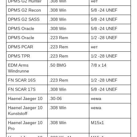
DPMS G2 Hunter
.308 Win
нет
DPMS G2 Recon
.308 Win
5/8 -24 UNEF
DPMS G2 SASS
.308 Win
5/8 -24 UNEF
DPMS Oracle
.308 Win
5/8 -24 UNEF
DPMS Oracle
.223 Rem
1/2 -28 UNEF
DPMS PCAR
.223 Rem
нет
DPMS TPR
.223 Rem
1/2 -28 UNEF
EDM Arms
.50 BMG
7/8 x 14
Windrunne
FN SCAR 16S
.223 Rem
1/2 -28 UNEF
FN SCAR 17S
.308 Win
5/8 -24 UNEF
Haenel Jaeger 10
.30-06
нема
Haenel Jaeger 10
.308 Win
нема
Kunststoff
Haenel Jaeger 10
.308 Win
М15х1
Pro