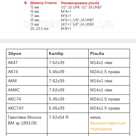
Зброя
Калібр
Різьба
АК47
7.62х39
M14x1 ліва
АК74
5.45х39
М24х1.5 права
АКМ
7.62х39
M14x1 ліва
АКМС
7.62х39
M14x1 ліва
АКС74
5.45х39
М24х1.5 права
АКС74У
5.45х39
М24х1.5 права
Гвинтівка Мосіна
7.62х54 R
нема.
ВМ зр.1891/30
Використовується
перехідник