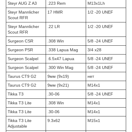
Steyr AUG Z A3
.223 Rem
M13x1Lh
Steyr Mannlicher
17 HMR
1/2 -20 UNEF
Scout RFR
Steyr Mannlicher
.22 LR
1/2 -20 UNEF
Scout RFR
Surgeon CSR
.308 Win
5/8 -24 UNEF
Surgeon PSR
.338 Lapua Mag
3/4 x28
Surgeon Scalpel
.6.5x47 Lapua
5/8 -24 UNEF
Surgeon Scalpel
.300 Win Mag
5/8 -24 UNEF
Taurus CT9 G2
9мм (9х19)
нет
Taurus CT9 G2
9мм (9х21)
M14x1
Tikka T3
.30-06
5/8 -24 UNEF
Tikka T3 Lite
.308 Win
M14x1
Tikka T3 Lite
.30-06
M14x1
Tikka T3 Lite
9.3x62
M15x1
Adjustable