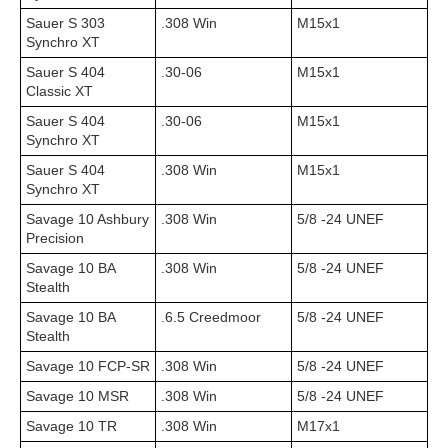
Sauer S 303
.308 Win
М15х1
Synchro XT
Sauer S 404
.30-06
М15х1
Classic XT
Sauer S 404
.30-06
М15х1
Synchro XT
Sauer S 404
.308 Win
М15х1
Synchro XT
Savage 10 Ashbury
.308 Win
5/8 -24 UNEF
Precision
Savage 10 BA
.308 Win
5/8 -24 UNEF
Stealth
Savage 10 BA
.6.5 Creedmoor
5/8 -24 UNEF
Stealth
Savage 10 FCP-SR
.308 Win
5/8 -24 UNEF
Savage 10 MSR
.308 Win
5/8 -24 UNEF
Savage 10 TR
.308 Win
M17x1