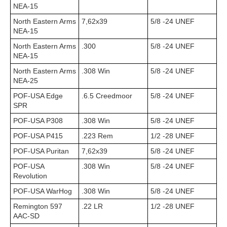
NEA-15
North Eastern Arms
7,62х39
5/8 -24 UNEF
NEA-15
North Eastern Arms
.300
5/8 -24 UNEF
NEA-15
North Eastern Arms
.308 Win
5/8 -24 UNEF
NEA-25
POF-USA Edge
.6.5 Creedmoor
5/8 -24 UNEF
SPR
POF-USA P308
.308 Win
5/8 -24 UNEF
POF-USA P415
.223 Rem
1/2 -28 UNEF
POF-USA Puritan
7,62х39
5/8 -24 UNEF
POF-USA
.308 Win
5/8 -24 UNEF
Revolution
POF-USA WarHog
.308 Win
5/8 -24 UNEF
Remington 597
.22 LR
1/2 -28 UNEF
AAC-SD