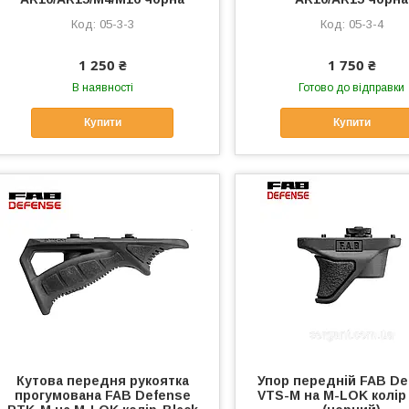
05-3-3
05-3-4
1 250 ₴
1 750 ₴
В наявності
Готово до відправки
Купити
Купити
Кутова передня рукоятка
Упор передній FAB De
прогумована FAB Defense
VTS-М на M-LOK колір