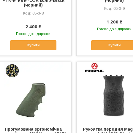
PTK-М на M-LOK колір-Black
(чорний)
(чорний)
05-3-9
05-3-8
1 200 ₴
2 400 ₴
Готово до відправки
Готово до відправки
Купити
Купити
Прогумована ергономічна
Рукоятка передня Mag