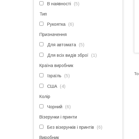
В наявності
5
Тип
Рукоятка
6
Призначення
Для автомата
5
Для всіх видів зброї
1
Країна виробник
Ізраїль
5
США
4
Колір
Чорний
6
Візерунки і принти
Без візерунків і принтів
6
Виробник