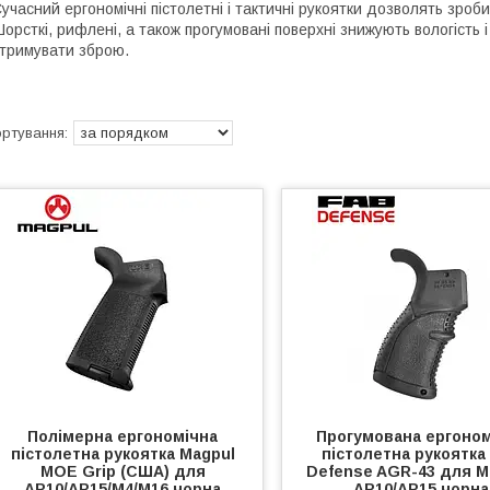
учасний ергономічні пістолетні і тактичні рукоятки дозволять зроби
орсткі, рифлені, а також прогумовані поверхні знижують вологість 
тримувати зброю.
Полімерна ергономічна
Прогумована ергоном
пістолетна рукоятка Magpul
пістолетна рукоятка
MOE Grip (США) для
Defense AGR-43 для M
AR10/AR15/M4/М16 чорна
AR10/AR15 чорна