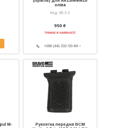
(Ізраїль) для AR15/М4/М16
оліва
05-3-1
950 ₴
Немає в наявності
+380 (44) 332-50-84
pul M-
Рукоятка передня BCM