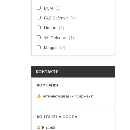
BCM
1
FAB Defense
4
Hogue
1
IMI Defense
1
Magpul
2
КОНТАКТИ
інтернет-магазин "Сержант"
Віталій