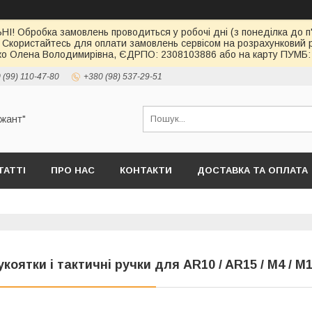
І! Обробка замовлень проводиться у робочі дні (з понеділка до п'
 Скористайтесь для оплати замовлень сервісом на розрахункови
о Олена Володимирівна, ЄДРПО: 2308103886 або на карту ПУМБ: 
 (99) 110-47-80
+380 (98) 537-29-51
ржант"
ТАТТІ
ПРО НАС
КОНТАКТИ
ДОСТАВКА ТА ОПЛАТА
укоятки і тактичні ручки для AR10 / AR15 / М4 / М