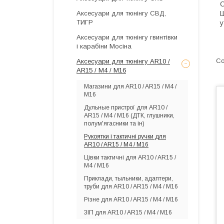
С
Аксесуари для тюнінгу СВД,
Ш
ТИГР
у
Аксесуари для тюнінгу гвинтівки
і карабіни Мосіна
Аксесуари для тюнінгу AR10 /
AR15 / М4 / М16
Магазини для AR10 / AR15 / М4 /
М16
Дульные пристрої для AR10 /
AR15 / М4 / М16 (ДТК, глушники,
полум'ягасники та ін)
Рукоятки і тактичні ручки для
AR10 / AR15 / М4 / М16
Цівки тактичні для AR10 / AR15 /
М4 / М16
Приклади, тыльники, адаптери,
труби для AR10 / AR15 / М4 / М16
Різне для AR10 / AR15 / М4 / М16
ЗІП для AR10 / AR15 / M4 / M16