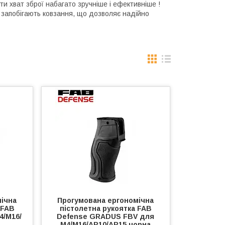
ти хват зброї набагато зручніше і ефективніше !
і запобігають ковзання, що дозволяє надійно
ічна
Прогумована ергономічна
 FAB
пістолетна рукоятка FAB
4/M16/
Defense GRADUS FBV для
M4/M16/AR10/AR15 чорна