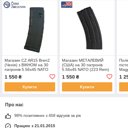
Магазин CZ AR15 Bren2
Магазин МЕТАЛЕВИЙ
Полі
(Чехія) з ВІКНОМ на 30
(США) на 30 патронів
піст
патронів 5.56х45 NATO
5.56х45 NATO (223 Rem)
Magp
(223 Rem) для AR15/M4/
для AR15/M4/М16 колір-
для
1 550
1 550
1 2
₴
₴
М16
Black (Чорний)
чор
Купити
Купити
Про нас
98% позитивних з 458 відгуків за рік
Працює з 21.01.2015