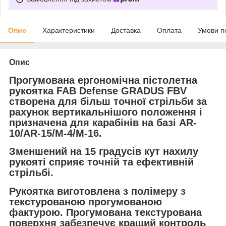
Опис
Характеристики
Доставка
Оплата
Умови п
Опис
Прогумована ергономічна пістолетна
рукоятка FAB Defense GRADUS FBV
створена для більш точної стрільби за
рахунок вертикальнішого положення і
призначена для карабінів на базі AR-
10/AR-15/М-4/М-16.
Зменшений на 15 градусів кут нахилу
рукояті сприяє точній та ефективній
стрільбі.
Рукоятка виготовлена з полімеру з
текстурованою прогумованою
фактурою. Прогумована текстурована
поверхня забезпечує кращий контроль