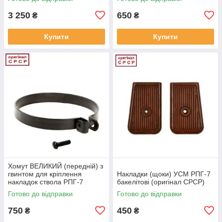
3 250
650
₴
₴
Купити
Купити
Хомут ВЕЛИКИЙ (передній) з
гвинтом для кріплення
Накладки (щоки) УСМ РПГ-7
накладок ствола РПГ-7
бакелітові (оригінал СРСР)
(оригінал СРСР)
Готово до відправки
Готово до відправки
750
450
₴
₴