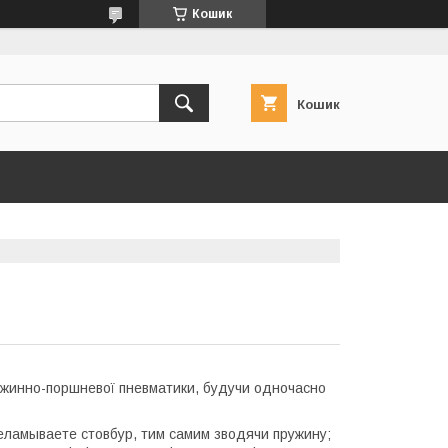
Кошик
Кошик
ружинно-поршневої пневматики, будучи одночасно
ереламываете стовбур, тим самим зводячи пружину;