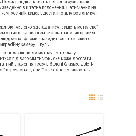
. Подальші дії залежать від конструкції вашої
іль зведення в штатне положення. Натискання на
 компресійній камері, достатню для розгону кулі
ружиною, як легко здогадатися, замість металевої
м у нього під високим тиском газом, як правило,
иліндричної форми знаходиться шток, який є
мпресійну камеру – пулі.
ін неагресивний до металу і матеріалу
иться під високим тиском, яке може досягати
тний значення тиску в балоні близько двісті-
гії втрачається, але її все одно залишається