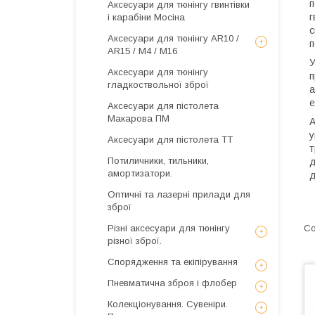
п
Аксесуари для тюнінгу гвинтівки
г
і карабіни Мосіна
с
Аксесуари для тюнінгу AR10 /
п
AR15 / М4 / М16
У
Аксесуари для тюнінгу
п
гладкоствольної зброї
а
е
Аксесуари для пістолета
Макарова ПМ
А
у
Аксесуари для пістолета ТТ
т
Потиличники, тильники,
д
амортизатори.
д
Оптичні та лазерні прилади для
зброї
Різні аксесуари для тюнінгу
різної зброї.
Спорядження та екіпірування
Пневматична зброя і флобер
Колекціонування. Сувеніри.