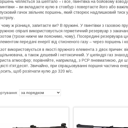
оршень чіпляється за шептало – і все, гвинтівка на бойовому взводі
винтівки – ви вкладаєте кулю в стовбур і повертаєте його або важ
пусковий гачок звільняє поршень, який створює надлишковий тиск у
острілу.
 чому ж різниця, запитаєте ви? В пружині. У гвинтівки з газовою п
ружною спіралі використовується герметичний резервуар з закачани
зотом (трохи нижче ми пояснимо, чому). Посередині резервуара ц
лементом передачі енергії від стисненого газу – через поршень і ко
зот використовується в якості пружного елемента з двох причин: в
щільнювача, а також дешевий і нетоксичний. У циліндрі газ знаход
риста атмосфер; порівняйте, наприклад, з PCP пневматикою, де шта
вісті п'ятдесят. Звичайно, при спрацьовуванні поршня частина енер
осить, щоб розігнати кулю до 320 м/с.