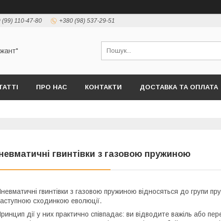
 (99) 110-47-80
+380 (98) 537-29-51
ржант"
ТАТТІ
ПРО НАС
КОНТАКТИ
ДОСТАВКА ТА ОПЛАТА
невматичні гвинтівки з газовою пружиною
невматичні гвинтівки з газовою пружиною відносяться до групи п
аступною сходинкою еволюції.
ринцип дії у них практично співпадає: ви відводите важіль або п