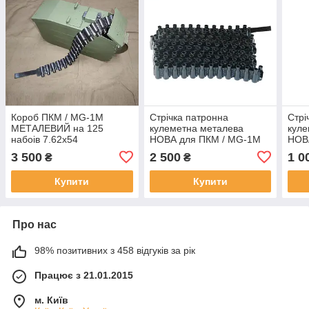
Короб ПКМ / MG-1М
Стрічка патронна
Стрі
МЕТАЛЕВИЙ на 125
кулеметна металева
куле
набоів 7.62х54
НОВА для ПКМ / MG-1М
НОВ
(ПРИЄДНУЄТЬСЯ ДО
на 250 (10х25шт) патронів
на 1
3 500
2 500
1 0
₴
₴
КУЛЕМЕТА) з патронною
калібр 7.62х54 (оригінал
калі
стрічкою на 125 набоів
СРСР)
СРС
Купити
Купити
Про нас
98% позитивних з 458 відгуків за рік
Працює з 21.01.2015
м. Київ