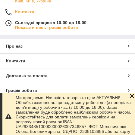
Київ, Київ, Україна
Контакти
Сьогодні працює з 10:00 до 18:00
Показати весь графік роботи
Про нас
Контакти
Доставка та оплата
Графік роботи
Ми працюємо! Наявність товарів та ціни АКТУАЛЬНІ!
Обробка замовлень проводиться у робочі дні (з понеділка
Повна версія сайту
до п'ятниці) у робочий час (з 10.00 до 18.00). Ваше
замовлення буде оброблено найближчим робочим часом.
Скористайтесь для оплати замовлень сервісом на
Сайт створено на маркетплейсі
Prom.ua
розрахунковий рахунок IBAN:
UA293348510000000026007346857, ФОП Мельниченко
Олена Володимирівна, ЄДРПО: 2308103886 або на карту
Політика конфіденційності