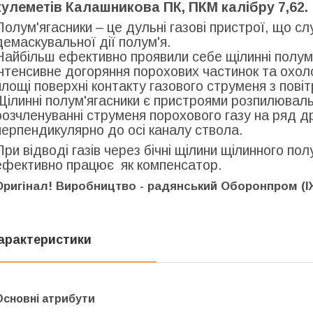
кулеметів Калашникова ПК, ПКМ калібру 7,62.
Полум'ягасники – це дульні газові пристрої, що 
демаскувальної дії полум'я.
Найбільш ефективно проявили себе щілинні полум'
інтенсивне догоряння порохових частинок та охоло
площі поверхні контакту газового струменя з пові
Щілинні полум'ягасники є пристроями розпилювальн
розчленуванні струменя порохового газу на ряд д
перпендикулярно до осі каналу ствола.
При відводі газів через бічні щілини щілинного по
ефективно працює як компенсатор.
Оригінал! Виробництво - радянський Оборонпром (
арактеристики
Основні атрибути