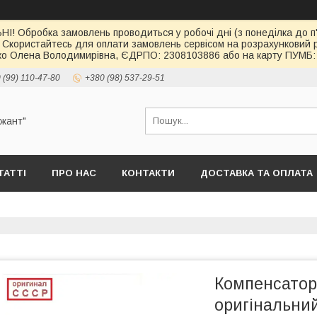
І! Обробка замовлень проводиться у робочі дні (з понеділка до п'
 Скористайтесь для оплати замовлень сервісом на розрахункови
о Олена Володимирівна, ЄДРПО: 2308103886 або на карту ПУМБ: 
 (99) 110-47-80
+380 (98) 537-29-51
ржант"
ТАТТІ
ПРО НАС
КОНТАКТИ
ДОСТАВКА ТА ОПЛАТА
Компенсатор
оригінальний 