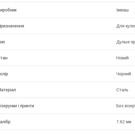
иробник
Іжмаш
ризначення
Для куле
ип
Дульні п
Стан
Новий
олір
Чорний
атеріал
Сталь
ізерунки і принти
Без візер
алібр
7.62 мм