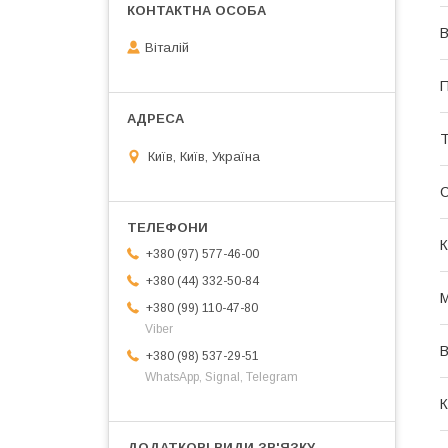
В
Віталій
П
Т
Київ, Київ, Україна
К
+380 (97) 577-46-00
+380 (44) 332-50-84
М
+380 (99) 110-47-80
Viber
В
+380 (98) 537-29-51
WhatsApp, Signal, Telegram
К