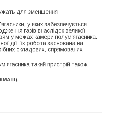
служать для зменшення
ягасники, у яких забезпечується
дження газів внаслідок великої
трям у межах камери полум'ягасника.
ої дії, їх робота заснована на
рібних складових, спрямованих
лум'ягасника такий пристрій також
ІЖМАШ).