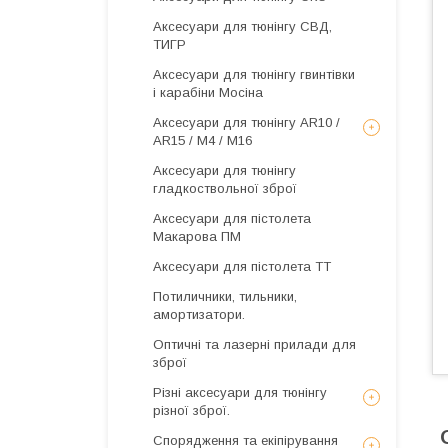
Аксесуари для тюнінгу СВД,
ТИГР
Аксесуари для тюнінгу гвинтівки
і карабіни Мосіна
Аксесуари для тюнінгу AR10 /
AR15 / М4 / М16
Аксесуари для тюнінгу
гладкоствольної зброї
Аксесуари для пістолета
Макарова ПМ
Аксесуари для пістолета ТТ
Потиличники, тильники,
амортизатори.
Оптичні та лазерні прилади для
зброї
Різні аксесуари для тюнінгу
різної зброї.
Спорядження та екіпірування