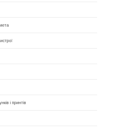
мета
ристрої
унків і принтів