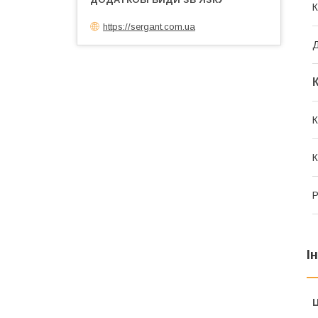
К
https://sergant.com.ua
К
К
Р
І
Ц