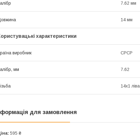
алібр
7.62 мм
Довжина
14 мм
Користувацькі характеристики
раїна виробник
СРСР
алібр, мм
7.62
ізьба
14х1 ліва
нформація для замовлення
іна:
595 ₴