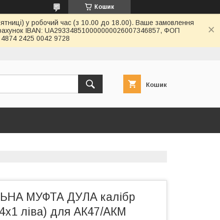
Кошик
ятниці) у робочий час (з 10.00 до 18.00). Ваше замовлення
й рахунок IBAN: UA293348510000000026007346857, ФОП
4874 2425 0042 9728
Кошик
ЬНА МУФТА ДУЛА калібр
 14х1 ліва) для АК47/АКМ