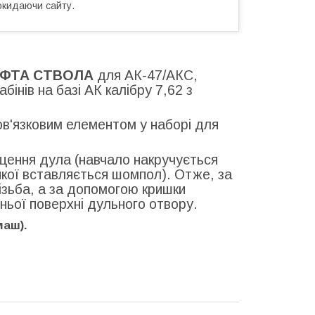
окидаючи сайту.
УФТА
СТВОЛА
для АК-47/АКС,
бінів на базі АК калібру 7,62 з
ов'язковим елементом у наборі для
щення дула (навчало накручується
якої вставляється шомпол). Отже, за
зьба, а за допомогою кришки
ньої поверхні дульного отвору.
маш).