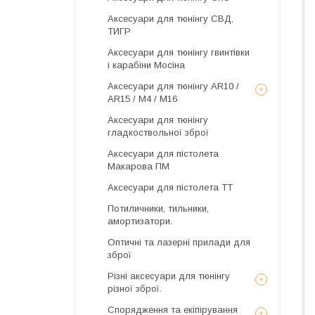
Аксесуари для тюнінгу СВД,
ТИГР
Аксесуари для тюнінгу гвинтівки
і карабіни Мосіна
Аксесуари для тюнінгу AR10 /
AR15 / М4 / М16
Аксесуари для тюнінгу
гладкоствольної зброї
Аксесуари для пістолета
Макарова ПМ
Аксесуари для пістолета ТТ
Потиличники, тильники,
амортизатори.
Оптичні та лазерні прилади для
зброї
Різні аксесуари для тюнінгу
різної зброї.
Спорядження та екіпірування