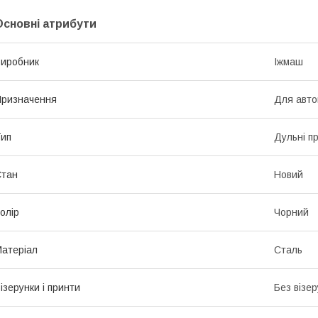
Основні атрибути
иробник
Іжмаш
ризначення
Для авто
ип
Дульні п
Стан
Новий
олір
Чорний
атеріал
Сталь
ізерунки і принти
Без візер