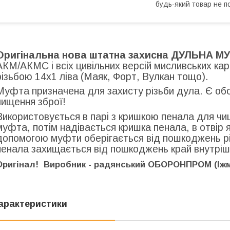
будь-який товар не п
Оригінальна нова штатна захисна ДУЛЬНА М
АКМ/АКМС і всіх цивільних версій мисливських кара
різьбою 14х1 ліва (Маяк, Форт, Вулкан тощо).
Муфта призначена для захисту різьби дула. Є об
чищення зброї!
Використовується в парі з кришкою пенала для чи
муфта, потім надівається кришка пенала, в отвір 
допомогою муфти оберігається від пошкоджень рі
пенала захищається від пошкоджень край внутріш
Оригінал! Виробник - радянський ОБОРОНПРОМ (Іж
арактеристики