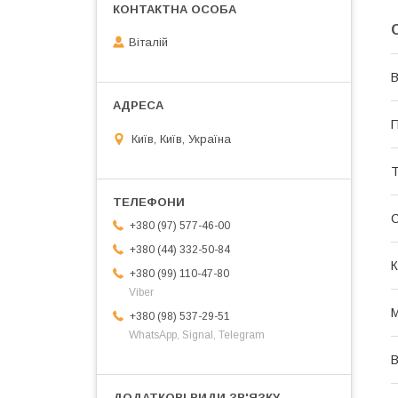
Віталій
В
П
Київ, Київ, Україна
Т
+380 (97) 577-46-00
+380 (44) 332-50-84
К
+380 (99) 110-47-80
Viber
М
+380 (98) 537-29-51
WhatsApp, Signal, Telegram
В