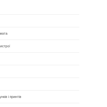
мата
ристрої
унків і принтів