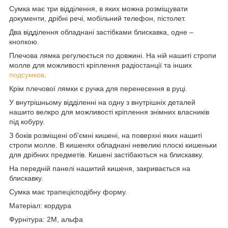
Сумка має три відділення, в яких можна розміщувати
документи, дрібні речі, мобільний телефон, пістолет.
Два відділення обладнані застібками блискавка, одне –
кнопкою.
Плечова лямка регулюється по довжині. На ній нашиті стропи
молле для можливості кріплення радіостанції та інших
подсумков
.
Крім плечової лямки є ручка для перенесення в руці.
У внутрішньому відділенні на одну з внутрішніх деталей
нашито велкро для можливості кріплення знімних власників
під кобуру.
З боків розміщені об'ємні кишені, на поверхні яких нашиті
стропи молле. В кишенях обладнані невеликі плоскі кишеньки
для дрібних предметів. Кишені застібаються на блискавку.
На передній панелі нашитий кишеня, закривається на
блискавку.
Сумка має трапецієподібну форму.
Матеріал: кордура
Фурнітура: 2M, альфа