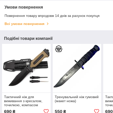
Умови повернення
Повернення товару впродовж 14 днів за рахунок покупця
Всі умови повернення
Подібні товари компанії
Тактичний ніж для
Тренувальний ніж гумовий
Такт
виживання з кресалом,
(макет ножа)
вижи
точилкою, компасом
точи
BGOK 4048C
BGO
690
550
690
₴
₴