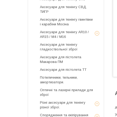
Аксесуари для тюнінгу СВД,
ТИГР
Аксесуари для тюнінгу гвинтівки
і карабіни Мосіна
Аксесуари для тюнінгу AR10 /
AR15 / М4 / М16
Аксесуари для тюнінгу
гладкоствольної зброї
Аксесуари для пістолета
Макарова ПМ
Аксесуари для пістолета ТТ
Потиличники, тильники,
амортизатори.
Оптичні та лазерні прилади для
зброї
Різні аксесуари для тюнінгу
різної зброї.
А
У
Спорядження та екіпірування