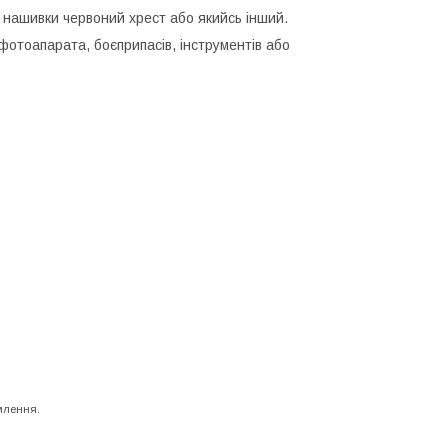
я нашивки червоний хрест або якийсь інший.
отоапарата, боєприпасів, інструментів або
млення.