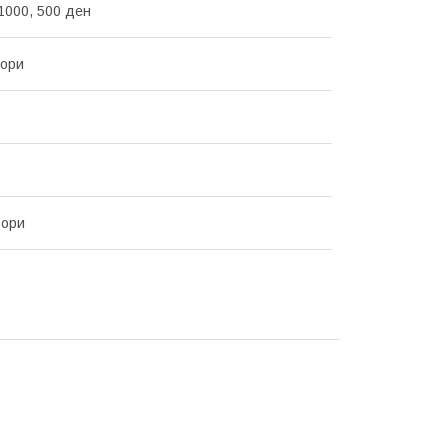
1000, 500 ден
ьори
ьори