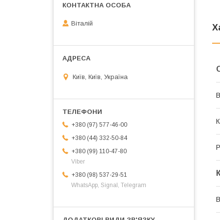
Віталій
Х
Київ, Київ, Україна
В
К
+380 (97) 577-46-00
+380 (44) 332-50-84
Р
+380 (99) 110-47-80
Viber
+380 (98) 537-29-51
WhatsApp, Signal, Telegram
В