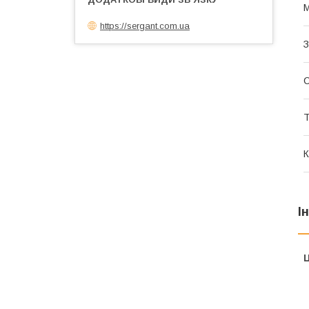
М
https://sergant.com.ua
З
Т
К
І
Ц