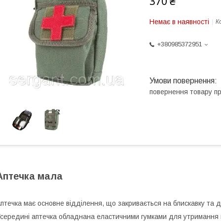
370 ₴
Немає в наявності
К
+380985372951
повернення товару п
Аптечка мала
птечка має основне відділення, що закривається на блискавку та д
середині аптечка обладнана еластичними гумками для утримання