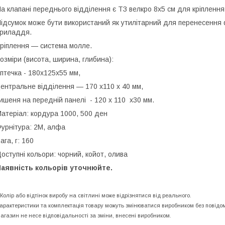
а клапані переднього відділення є ТЗ велкро 8х5 см для кріпленн
ідсумок може бути використаний як утилітарний для перенесення ф
приладдя.
ріплення — система молле.
озміри (висота, ширина, глибина):
птечка - 180х125х55 мм,
ентральне відділення — 170 х110 х 40 мм,
ишеня на передній панелі - 120 х 110 х30 мм.
атеріал:
кордура 1000, 500 ден
урнітура:
2М, алфа
ага, г: 160
оступні кольори: чорний, койот, олива
аявність кольорів уточнюйте.
 Колір або відтінок виробу на світлині може відрізнятися від реального.
арактеристики та комплектація товару можуть змінюватися виробником без повідо
агазин не несе відповідальності за зміни, внесені виробником.