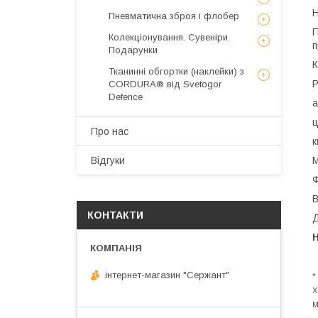
Н
Пневматична зброя і флобер
П
Колекціонування. Сувеніри.
Подарунки
К
Тканинні обгортки (наклейки) з
Р
CORDURA® від Svetogor
Defence
а
ц
Про нас
к
М
Відгуки
Ф
В
КОНТАКТИ
Д
Н
інтернет-магазин "Сержант"
*
Х
М