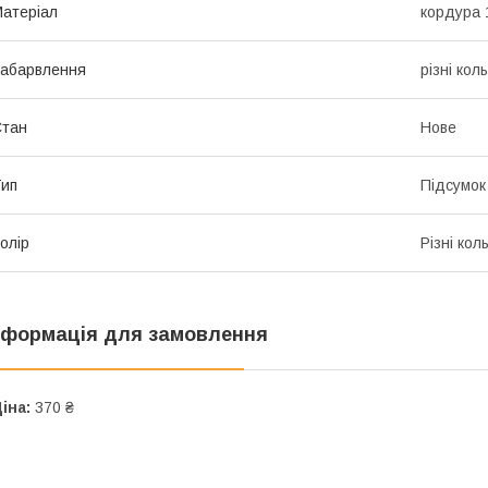
атеріал
кордура 
абарвлення
різні кол
Стан
Нове
ип
Підсумок
олір
Різні кол
нформація для замовлення
іна:
370 ₴