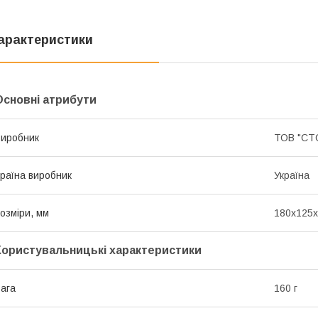
арактеристики
Основні атрибути
иробник
ТОВ "СТ
раїна виробник
Україна
озміри, мм
180х125
Користувальницькі характеристики
ага
160 г