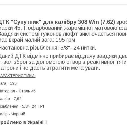
ДТК "Супутник" для калібру 308 Win (7.62)
зроб
марки 45. Пофарбований жароміцної матовою фар
Завдяки системі гужонов люфт виключається повн
має вкрай малий вага: 195 грм.
Настановна різьблення: 5/8"- 24 нитки.
Даний ДТК відмінно прибирає віддачу завдяки двом
ствол зброї за допомогою отворів реактивної тяг
патрони і не дасть втратити мета уваги.
ХАРАКТЕРИСТИКИ:
ага - 195
атеріал - Сталь 45
алібр - 7,62
ізьблення - 5/8"- 24 TPI
олір - Чорний
Зроблено в Україні !