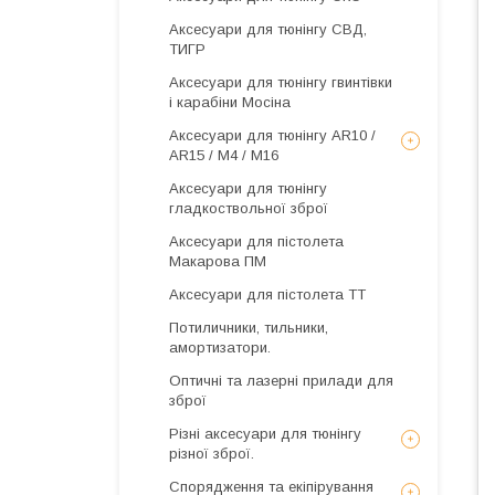
Аксесуари для тюнінгу СВД,
ТИГР
Аксесуари для тюнінгу гвинтівки
і карабіни Мосіна
Аксесуари для тюнінгу AR10 /
AR15 / М4 / М16
Аксесуари для тюнінгу
гладкоствольної зброї
Аксесуари для пістолета
Макарова ПМ
Аксесуари для пістолета ТТ
Потиличники, тильники,
амортизатори.
Оптичні та лазерні прилади для
зброї
Різні аксесуари для тюнінгу
різної зброї.
Спорядження та екіпірування