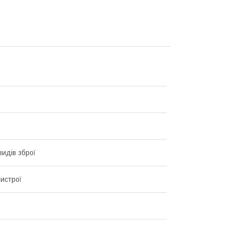
видів зброї
ристрої