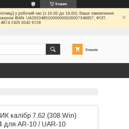
Кошик
ятниці) у робочий час (з 10.00 до 18.00). Ваше замовлення
й рахунок IBAN: UA293348510000000026007346857, ФОП
4874 2425 0042 9728
Кошик
К калібр 7.62 (308 Win)
24 для AR-10 / UAR-10