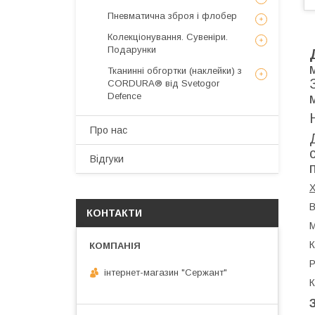
Пневматична зброя і флобер
Колекціонування. Сувеніри.
Подарунки
Тканинні обгортки (наклейки) з
CORDURA® від Svetogor
Defence
Про нас
Відгуки
В
КОНТАКТИ
М
К
Р
інтернет-магазин "Сержант"
К