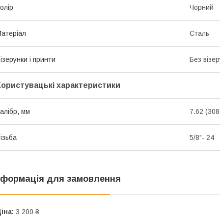
олір
Чорний
атеріал
Сталь
ізерунки і принти
Без візер
Користувацькі характеристики
алібр, мм
7.62 (308
ізьба
5/8"- 24
нформація для замовлення
іна:
3 200 ₴