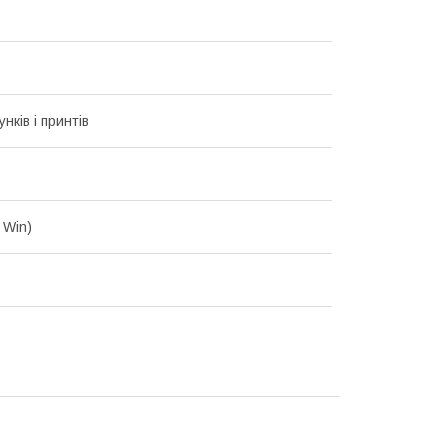
унків і принтів
 Win)