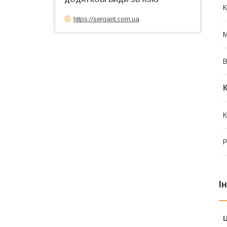
К
https://sergant.com.ua
М
В
К
Р
І
Ц