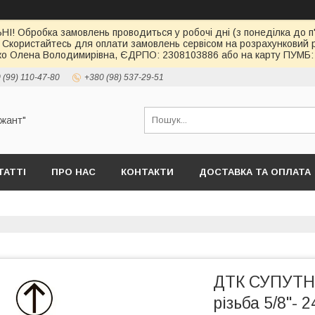
І! Обробка замовлень проводиться у робочі дні (з понеділка до п'
 Скористайтесь для оплати замовлень сервісом на розрахункови
о Олена Володимирівна, ЄДРПО: 2308103886 або на карту ПУМБ: 
 (99) 110-47-80
+380 (98) 537-29-51
ржант"
ТАТТІ
ПРО НАС
КОНТАКТИ
ДОСТАВКА ТА ОПЛАТА
ДТК СУПУТНИ
різьба 5/8"- 