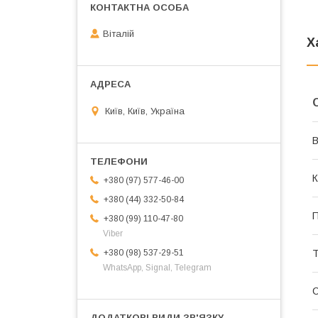
Віталій
Х
Київ, Київ, Україна
В
К
+380 (97) 577-46-00
+380 (44) 332-50-84
П
+380 (99) 110-47-80
Viber
+380 (98) 537-29-51
Т
WhatsApp, Signal, Telegram