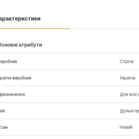
арактеристики
Основні атрибути
иробник
Стріла
раїна виробник
Україна
ризначення
Для всіх 
ип
Дульні п
Стан
Новий