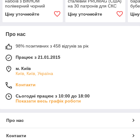
набоїв з ВІКНОМ
сталевий PROMAG (США)
бара
полімерний чорний
на 30 патронів для СКС
бубе
Schmeisser S60 для АК /
АК47
Ціну уточнюйте
Ціну уточнюйте
Цін
РПК (Німеччина)
Про нас
98% позитивних з 458 відгуків за рік
Працює з 21.01.2015
м. Київ
Київ, Київ, Україна
Контакти
Сьогодні працює з 10:00 до 18:00
Показати весь графік роботи
Про нас
Контакти