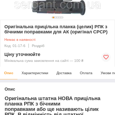
Оригінальна прицільна планка (целик) РПК з
бічними поправками для АК (оригінал СРСР)
Немає в наявності
Код: 01-17-6
Роздріб
Ціну уточнюйте
Мінімальна сума замовлення на сайті — 100 ₴
Опис
Характеристики
Доставка
Оплата
Умови п
Опис
Оригінальна штатна НОВА прицільна
планка РПК з бічними
поправками
або ще називають
цілик
РПК.
В відмінність від штатної