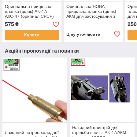
Оригінальна прицільна
Оригінальна НОВА
Ориг
планка (цілик) АК-47/
прицільна планка (цілик)
плас
АКС-47 (оригінал СРСР)
АКМ для застосування з
для 
ПБС-1 (оригінал СРСР)
/ РП
575
250
₴
Ціну уточнюйте
Купити
Акційні пропозиції та новинки
–5%
–5%
Накидний пристрій для
Лазерний патрон холодної
стрільби вночі з АК-47/АКМ