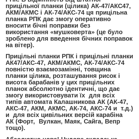
прицільної планки (цілика) АК-47/АКС47,
АКМ/АКМС і АК-74/АКС-74 ця прицільна
планка РПК дає змогу оперативно
вносити бічні поправки без
використання «мушковерта» (це було
зроблено для введення бічних поправок
на вітер).
Прицільні планки РПК і прицільні планки
АК47/АКС-47, АКМ/АКМС, АК-74/АКС-74
повністю взаємозамінні, товщина
планки цілика, розташування рисок і
висота барабанів у цих прицільних
планок абсолютно ідентичні, що дає
змогу використовувати їх для всіх
типів автомата Калашникова АК (АК-47,
АКС-47, АКМ, АКМС, АК-74, АКС-74 и т.д.)
и для всіх цивільних версій карабіна
АК (Форт, Вулкан, Маяк, Сайга, Вепр
тощо).