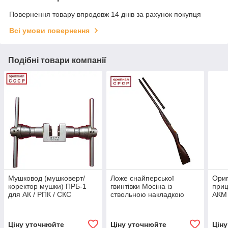
Повернення товару впродовж 14 днів за рахунок покупця
Всі умови повернення
Подібні товари компанії
Мушковод (мушковерт/
Ложе снайперської
Ори
коректор мушки) ПРБ-1
гвинтівки Мосіна із
приц
для АК / РПК / СКС
ствольною накладкою
АКМ 
(оригінал СРСР)
(оригінал СРСР)
ПБС-
Ціну уточнюйте
Ціну уточнюйте
Цін