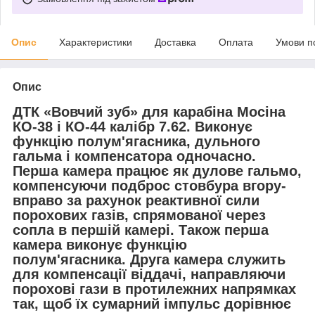
Опис
Характеристики
Доставка
Оплата
Умови п
Опис
ДТК «Вовчий зуб» для карабіна Мосіна
КО-38 і КО-44 калібр 7.62.
Виконує
функцію полум'ягасника, дульного
гальма і компенсатора одночасно.
Перша камера працює як дулове гальмо,
компенсуючи подброс стовбура вгору-
вправо за рахунок реактивної сили
порохових газів, спрямованої через
сопла в першій камері. Також перша
камера виконує функцію
полум'ягасника. Друга камера служить
для компенсації віддачі, направляючи
порохові гази в протилежних напрямках
так, щоб їх сумарний імпульс дорівнює