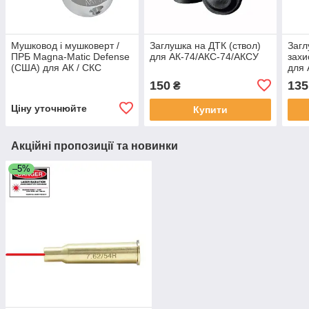
Мушковод і мушковерт /
Заглушка на ДТК (ствол)
Загл
ПРБ Magna-Matic Defense
для АК-74/АКС-74/АКСУ
захи
(США) для АК / СКС
для 
150
135
₴
Ціну уточнюйте
Купити
Акційні пропозиції та новинки
–5%