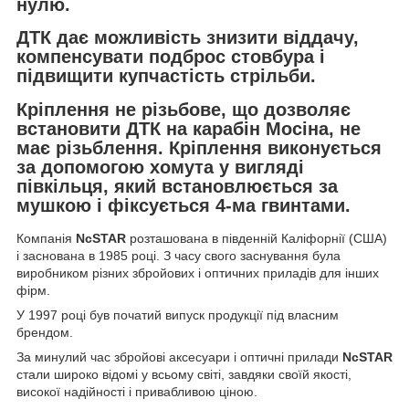
нулю.
ДТК дає можливість знизити віддачу,
компенсувати подброс стовбура і
підвищити купчастість стрільби.
Кріплення не різьбове, що дозволяє
встановити ДТК на карабін Мосіна, не
має різьблення. Кріплення виконується
за допомогою хомута у вигляді
півкільця, який встановлюється за
мушкою і фіксується 4-ма гвинтами.
Компанія
NcSTAR
розташована в південній Каліфорнії (США)
і заснована в 1985 році. З часу свого заснування була
виробником різних збройових і оптичних приладів для інших
фірм.
У 1997 році був початий випуск продукції під власним
брендом.
За минулий час збройові аксесуари і оптичні прилади
NcSTAR
стали широко відомі у всьому світі, завдяки своїй якості,
високої надійності і привабливою ціною.