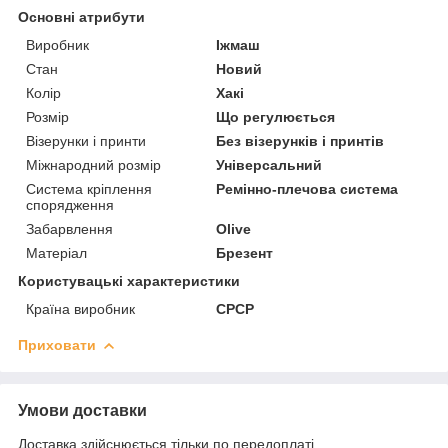
Основні атрибути
Виробник
Іжмаш
Стан
Новий
Колір
Хакі
Розмір
Що регулюється
Візерунки і принти
Без візерунків і принтів
Міжнародний розмір
Універсальний
Система кріплення
Ремінно-плечова система
спорядження
Забарвлення
Olive
Матеріал
Брезент
Користувацькі характеристики
Країна виробник
СРСР
Приховати
Умови доставки
Доставка здійснюється тільки по передоплаті.