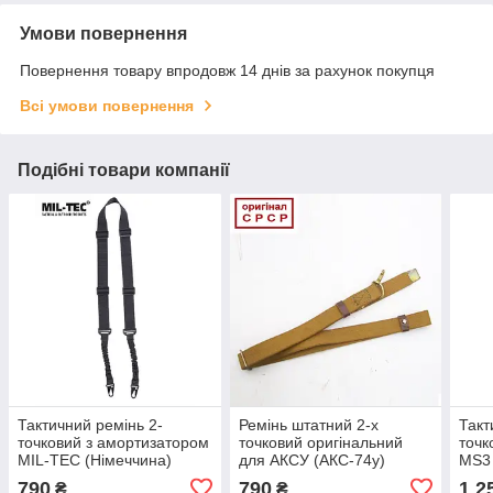
Умови повернення
Повернення товару впродовж 14 днів за рахунок покупця
Всі умови повернення
Подібні товари компанії
Тактичний ремінь 2-
Ремінь штатний 2-х
Такт
точковий з амортизатором
точковий оригінальний
точк
MIL-TEC (Німеччина)
для АКСУ (АКС-74у)
MS3 
Black ЧОРНИЙ
оригінал СРСР
МУЛ
790
790
1 2
₴
₴