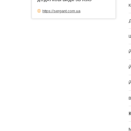
К
https://sergant.com.ua
Ш
Й
Й
В
М