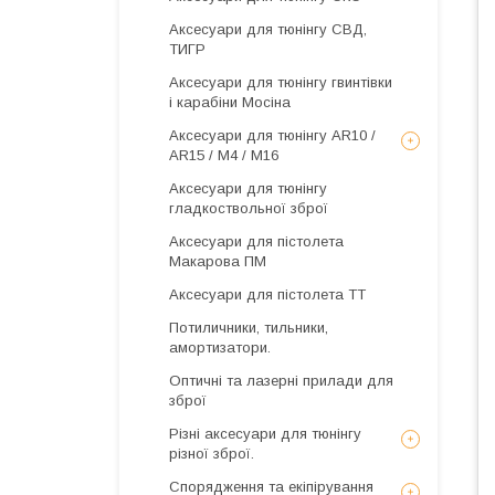
Аксесуари для тюнінгу СВД,
ТИГР
Аксесуари для тюнінгу гвинтівки
і карабіни Мосіна
Аксесуари для тюнінгу AR10 /
AR15 / М4 / М16
Аксесуари для тюнінгу
гладкоствольної зброї
Аксесуари для пістолета
Макарова ПМ
Аксесуари для пістолета ТТ
Потиличники, тильники,
амортизатори.
Оптичні та лазерні прилади для
зброї
Різні аксесуари для тюнінгу
різної зброї.
Спорядження та екіпірування