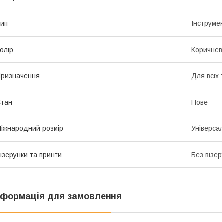
ип
Інструме
олір
Коричне
ризначення
Для всіх 
Стан
Нове
іжнародний розмір
Універса
ізерунки та принти
Без візер
нформація для замовлення