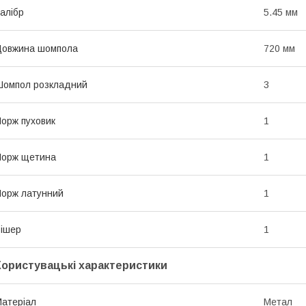
алібр
5.45 мм
Довжина шомпола
720 мм
омпол розкладний
3
орж пуховик
1
Йорж щетина
1
орж латунний
1
ішер
1
Користувацькі характеристики
атеріал
Метал