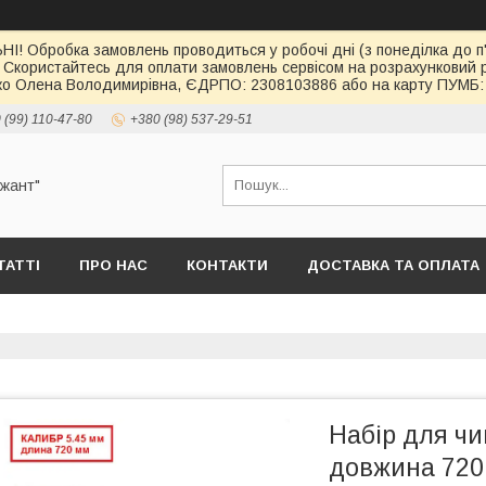
І! Обробка замовлень проводиться у робочі дні (з понеділка до п'
 Скористайтесь для оплати замовлень сервісом на розрахункови
о Олена Володимирівна, ЄДРПО: 2308103886 або на карту ПУМБ: 
 (99) 110-47-80
+380 (98) 537-29-51
ржант"
ТАТТІ
ПРО НАС
КОНТАКТИ
ДОСТАВКА ТА ОПЛАТА
Набір для чи
довжина 720