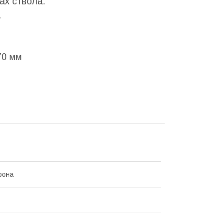
ах ствола.
.
70 мм
рона