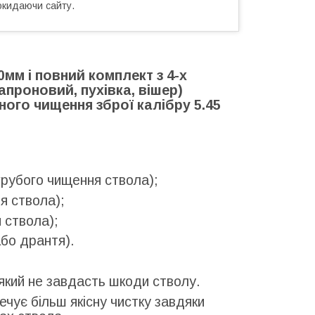
окидаючи сайту.
м і повний комплект з 4-х
проновий, пухівка, вішер)
ного чищення зброї калібру 5.45
 грубого чищення ствола);
я ствола);
 ствола);
або дрантя).
 який не завдасть шкоди стволу.
ечує більш якісну чистку завдяки