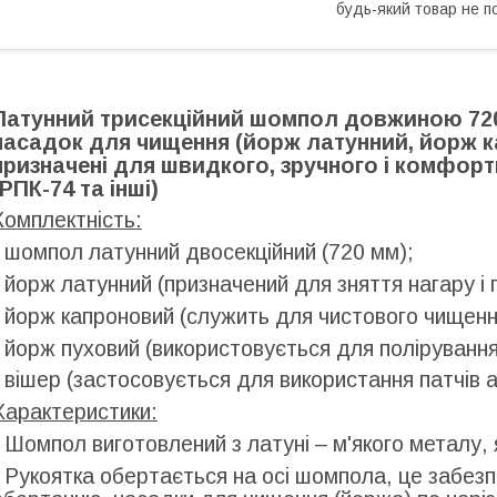
будь-який товар не п
Латунний трисекційний шомпол довжиною 720м
насадок для чищення (йорж латунний, йорж ка
призначені для швидкого, зручного і комфорт
(РПК-74 та інші)
Комплектність:
- шомпол латунний двосекційний (720 мм);
- йорж латунний (призначений для зняття нагару і
- йорж капроновий (служить для чистового чищенн
- йорж пуховий (використовується для полірування
- вішер (застосовується для використання патчів 
Характеристики:
- Шомпол виготовлений з латуні – м'якого металу,
- Рукоятка обертається на осі шомпола, це забезп