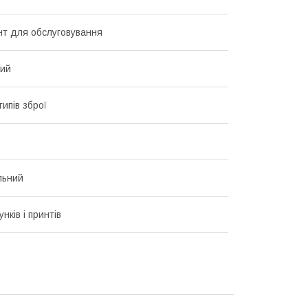
нт для обслуговування
вий
типів зброї
льний
унків і принтів