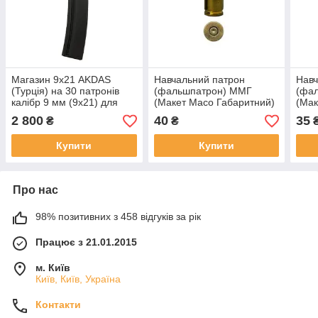
Магазин 9х21 AKDAS
Навчальний патрон
Навч
(Турція) на 30 патронів
(фальшпатрон) ММГ
(фа
калібр 9 мм (9х21) для
(Макет Масо Габаритний)
(Мак
SA-9 HP
пістолетний калібр 9х19
калі
2 800
40
35
₴
₴
Люгер
Купити
Купити
Про нас
98% позитивних з 458 відгуків за рік
Працює з 21.01.2015
м. Київ
Київ, Київ, Україна
Контакти