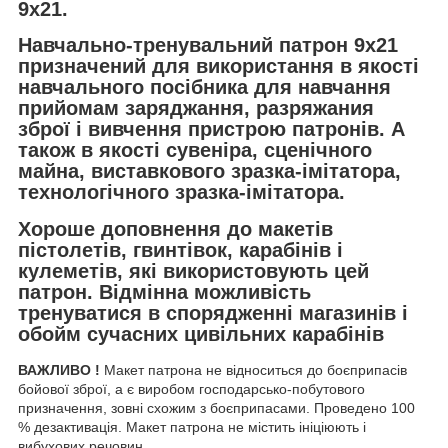
9х21.
Навчально-тренувальний патрон 9х21
призначений для використання в якості
навчального посібника для навчання
прийомам заряджання, разряжания
зброї і вивчення пристрою патронів. А
також в якості сувеніра, сценічного
майна, виставкового зразка-імітатора,
технологічного зразка-імітатора.
Хороше доповнення до макетів
пістолетів, гвинтівок, карабінів і
кулеметів, які використовують цей
патрон. Відмінна можливість
тренуватися в спорядженні магазинів і
обойм сучасних цивільних карабінів
ВАЖЛИВО !
Макет патрона не відноситься до боєприпасів
бойової зброї, а є виробом господарсько-побутового
призначення, зовні схожим з боєприпасами. Проведено 100
% дезактивація. Макет патрона не містить ініціюють і
вибухових речовин.