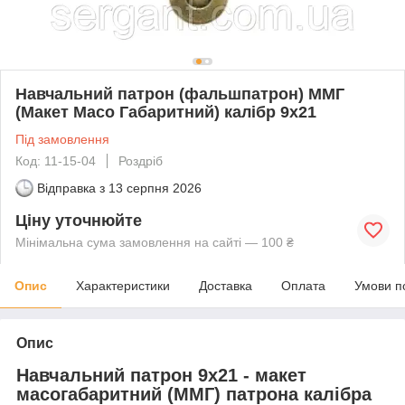
Навчальний патрон (фальшпатрон) ММГ
(Макет Масо Габаритний) калібр 9х21
Під замовлення
Код: 11-15-04
Роздріб
Відправка з
13 серпня 2026
Ціну уточнюйте
Мінімальна сума замовлення на сайті — 100 ₴
Опис
Характеристики
Доставка
Оплата
Умови п
Опис
Навчальний патрон 9х21 - макет
масогабаритний (ММГ) патрона калібра