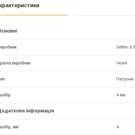
арактеристики
Основні
иробник
Sellier & 
раїна виробник
Чехія
ип
Патрони
алібр
4 мм
Додаткова інформація
алібр, мм
4