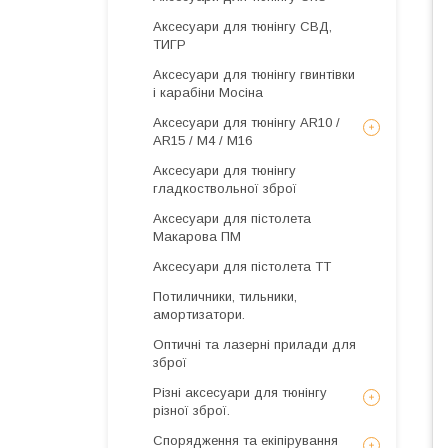
Аксесуари для тюнінгу СВД,
ТИГР
Аксесуари для тюнінгу гвинтівки
і карабіни Мосіна
Аксесуари для тюнінгу AR10 /
AR15 / М4 / М16
Аксесуари для тюнінгу
гладкоствольної зброї
Аксесуари для пістолета
Макарова ПМ
Аксесуари для пістолета ТТ
Потиличники, тильники,
амортизатори.
Оптичні та лазерні прилади для
зброї
Різні аксесуари для тюнінгу
різної зброї.
Спорядження та екіпірування