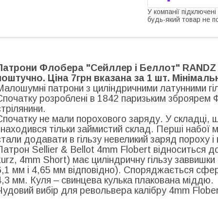
У компанії підключені
будь-який товар не п
Патрони Флобера "Сейллер і Беллот" RANDZ
поштучно. Ціна 7грн вказана за 1 шт. Мінімальн
Малошумні патрони з циліндричними латунними гі
Спочатку розроблені в 1842 паризьким зброярем 
стрілянини.
Спочатку не мали порохового заряду. У складці, 
знаходився тільки займистий склад. Перші набої м
стали додавати в гільзу невеликий заряд пороху і
Патрон Sellier & Bellot 4mm Flobert відноситься 
kurz, 4mm Short) має циліндричну гільзу заввишки
6,1 мм і 4,65 мм відповідно). Споряджається сф
4,3 мм. Куля – свинцева кулька плакована міддю.
Чудовий вибір для револьвера калібру 4mm Flober