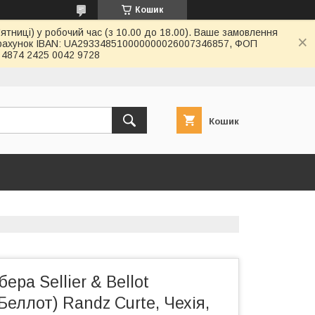
Кошик
ятниці) у робочий час (з 10.00 до 18.00). Ваше замовлення
й рахунок IBAN: UA293348510000000026007346857, ФОП
4874 2425 0042 9728
Кошик
ера Sellier & Bellot
Беллот) Randz Curte, Чехія,