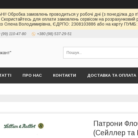
І! Обробка замовлень проводиться у робочі дні (з понеділка до п'
 Скористайтесь для оплати замовлень сервісом на розрахункови
о Олена Володимирівна, ЄДРПО: 2308103886 або на карту ПУМБ: 
 (99) 110-47-80
+380 (98) 537-29-51
ржант"
ТАТТІ
ПРО НАС
КОНТАКТИ
ДОСТАВКА ТА ОПЛАТА
Патрони Флоб
(Сейллер та 