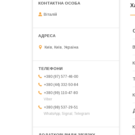
Х
Віталій
В
Київ, Київ, Україна
К
+380 (97) 577-46-00
Т
+380 (44) 332-50-84
+380 (99) 110-47-80
К
Viber
+380 (98) 537-29-51
WhatsApp, Signal, Telegram
К