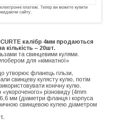
 електронні платежі. Тепер ви можете купити
окидаючи сайту.
 CURTE калібр 4мм продаються
а кількість – 20шт.
льзами та свинцевими кулями.
Флобером для «кімнатної»
що утворює фланець гільзи,
али свинцеву кулясту кулю, потім
 використовувати конічну кулю.
до «укороченого» різновиду (4mm
 6,6 мм (діаметри фланця і корпуса
еричною свинцевою кулею діаметром
t.