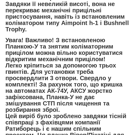
Завдяки її невеликій висоті, вона не
перекриває механічні прицільні
пристосування, навіть із встановленим
коліматором типу Aimpoint h-1 і Bushnell
Trophy.
Увага! Важливо!
З встановленою
Планкою-У та знятим коліматорним
прицілом можна вільно користуватися
відкритим механічним прицілом!
Легко кріпиться за допомогою трьох
гвинтів. Для установки треба
просвердлити 3 отвори. Свердло у
комплекті! За рахунок того, що кришка
на автоматах АК-74У, АКСУ жорстко
зафіксована, Планка-У не дає
змішування СТП після чищення та
розбирання зброї.
Цей виріб було зроблено завдяки тісній
співпраці з фахівцями компанії
Ратиборець і є нашим спільним