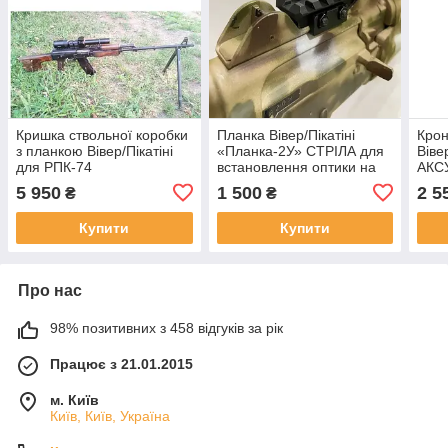
Кришка ствольної коробки
Планка Вівер/Пікатіні
Крон
з планкою Вівер/Пікатіні
«Планка-2У» СТРІЛА для
Віве
для РПК-74
встановлення оптики на
АКС
АКСУ (АКС-74у)
5 950
1 500
2 5
₴
₴
Купити
Купити
Про нас
98% позитивних з 458 відгуків за рік
Працює з 21.01.2015
м. Київ
Київ, Київ, Україна