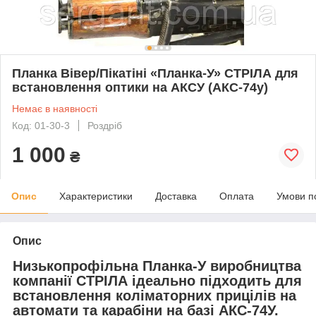
Планка Вівер/Пікатіні «Планка-У» СТРІЛА для
встановлення оптики на АКСУ (АКС-74у)
Немає в наявності
Код: 01-30-3
Роздріб
1 000
₴
Опис
Характеристики
Доставка
Оплата
Умови п
Опис
Низькопрофільна Планка-У виробництва
компанії СТРІЛА
ідеально підходить для
встановлення коліматорних прицілів на
автомати та карабіни на базі АКС-74У.