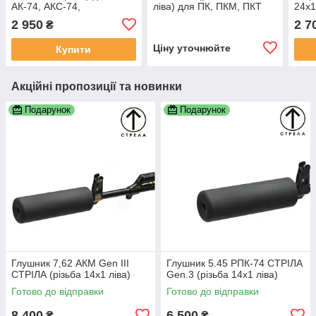
АК-74, АКС-74,
ліва) для ПК, ПКМ, ПКТ
24х1
АКС74У(АКСУ, АКСУ74),
АКС-
2 950
2 7
₴
Вулкан-ТК.
КОЙ
Ціну уточнюйте
Купити
Акційні пропозиції та новинки
Подарунок
Подарунок
Глушник 7,62 АКМ Gen III
Глушник 5.45 РПК-74 СТРІЛА
СТРІЛА (різьба 14x1 ліва)
Gen.3 (різьба 14х1 ліва)
Готово до відправки
Готово до відправки
8 400
6 500
₴
₴