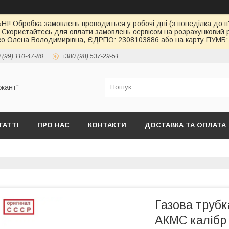
І! Обробка замовлень проводиться у робочі дні (з понеділка до п'
 Скористайтесь для оплати замовлень сервісом на розрахункови
о Олена Володимирівна, ЄДРПО: 2308103886 або на карту ПУМБ: 
 (99) 110-47-80
+380 (98) 537-29-51
ржант"
ТАТТІ
ПРО НАС
КОНТАКТИ
ДОСТАВКА ТА ОПЛАТА
Газова трубк
АКМС калібр 