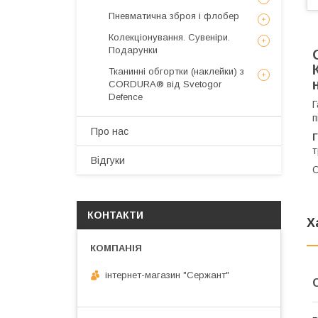
Пневматична зброя і флобер
Колекціонування. Сувеніри.
Подарунки
Тканинні обгортки (наклейки) з
CORDURA® від Svetogor
Defence
Г
п
Про нас
т
Відгуки
О
КОНТАКТИ
Х
інтернет-магазин "Сержант"