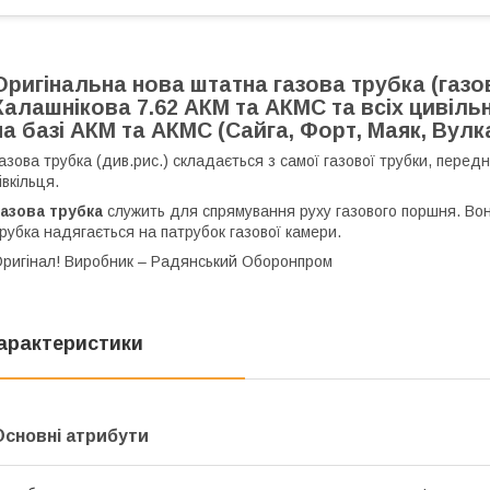
Оригінальна нова штатна газова трубка (газо
Калашнікова 7.62 АКМ та АКМС та всіх цивіль
на базі АКМ та АКМС (Сайга, Форт, Маяк, Вулк
азова трубка (див.рис.) складається з самої газової трубки, перед
івкільця.
Газова трубка
служить для спрямування руху газового поршня. Вон
рубка надягається на патрубок газової камери.
ригінал! Виробник – Радянський Оборонпром
арактеристики
Основні атрибути