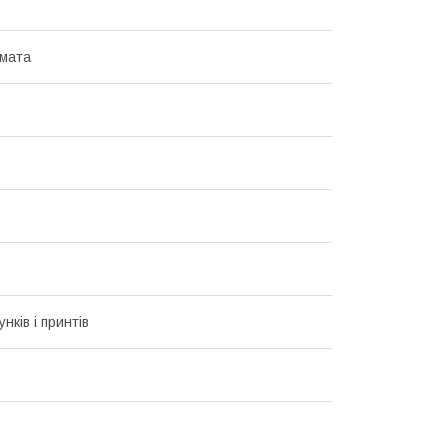
мата
унків і принтів