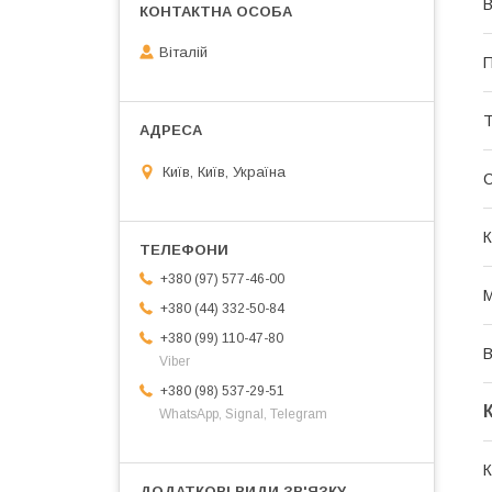
В
Віталій
П
Т
Київ, Київ, Україна
К
+380 (97) 577-46-00
М
+380 (44) 332-50-84
+380 (99) 110-47-80
В
Viber
+380 (98) 537-29-51
WhatsApp, Signal, Telegram
К