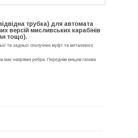
відвідна трубка) для автомата
них версій мисливських карабінів
ан тощо).
ньої та задньої сполучних муфт та металевого
а має напрямні ребра. Переднім кінцем газова