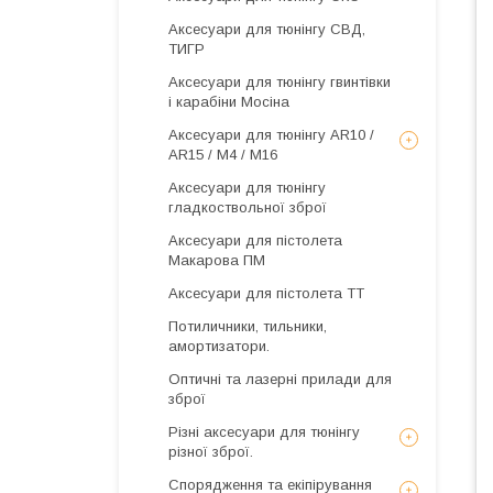
Аксесуари для тюнінгу СВД,
ТИГР
Аксесуари для тюнінгу гвинтівки
і карабіни Мосіна
Аксесуари для тюнінгу AR10 /
AR15 / М4 / М16
Аксесуари для тюнінгу
гладкоствольної зброї
Аксесуари для пістолета
Макарова ПМ
Аксесуари для пістолета ТТ
Потиличники, тильники,
амортизатори.
Оптичні та лазерні прилади для
зброї
Різні аксесуари для тюнінгу
різної зброї.
Спорядження та екіпірування