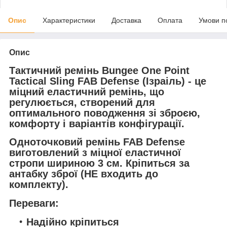
Опис
Характеристики
Доставка
Оплата
Умови п
Опис
Тактичний ремінь
Bungee One Point
Tactical Sling FAB Defense
(Ізраіль)
- це
міцний еластичний ремінь, що
регулюється, створений для
оптимального поводження зі зброєю,
комфорту і варіантів конфігурації.
Одноточковий ремінь
FAB Defense
виготовлений з міцної еластичної
стропи шириною 3 см.
Кріпиться за
антабку зброї (НЕ входить до
комплекту).
Переваги:
Надійно кріпиться