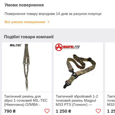
Умови повернення
Повернення товару впродовж 14 днів за рахунок покупця
Всі умови повернення
Подібні товари компанії
Тактичний ремінь для
Тактичний збройовий 1-2
Такт
зброі 1-точковий MIL-TEC
точковий ремінь Magpul
точк
(Німеччина) OЛИВА -
MS3 PTS (Гонконг) —
MS3 
зелений
МУЛЬТИКАМ
ЗЕЛ
790
1 250
1 2
₴
₴