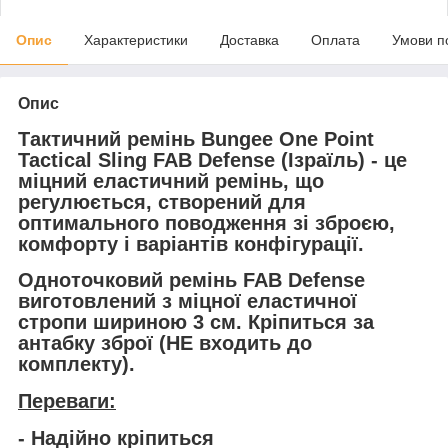
Опис
Характеристики
Доставка
Оплата
Умови п
Опис
Тактичний ремінь Bungee One Point
Tactical Sling FAB Defense (Ізраїль)
- це
міцний еластичний ремінь, що
регулюється, створений для
оптимального поводження зі зброєю,
комфорту і варіантів конфігурації.
Одноточковий ремінь FAB Defense
виготовлений з міцної еластичної
стропи шириною 3 см. Кріпиться за
антабку зброї (НЕ входить до
комплекту).
Переваги:
- Надійно кріпиться