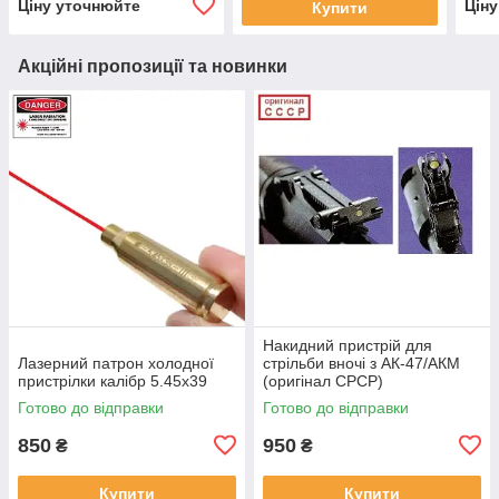
Ціну уточнюйте
Цін
Купити
Акційні пропозиції та новинки
Накидний пристрій для
Лазерний патрон холодної
стрільби вночі з АК-47/АКМ
пристрілки калібр 5.45х39
(оригінал СРСР)
Готово до відправки
Готово до відправки
850
950
₴
₴
Купити
Купити