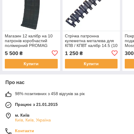
Магазин 12 калібр на 10
Стрічка патронна
Пок
патронів коробчастий
кулеметна металева для
пода
полімерний PROMAG
КПВ / КПВТ калібр 14.5 (10
Moss
(США) для Сайги
набоів) оригінал СРСР
калі
5 500
1 250
300
₴
₴
Купити
Купити
Про нас
98% позитивних з 458 відгуків за рік
Працює з 21.01.2015
м. Київ
Київ, Київ, Україна
Контакти