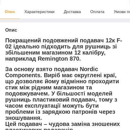
Опис
Характеристики
Доставка
Оплата
Умови п
Опис
Покращений подовжений подавач 12к F-
02
ідеально підходить для рушниць зі
збільшеним магазином 12 калібру,
наприклад Remington 870.
За основу взято подавач Nordic
Components. Виріб має округлені краї,
що дозволяє йому відмінно проходити
стик між рідним магазином та
подовжувачем. У більшості моделей
рушниць пластиковий подавач, тому з
часом експлуатації можуть бути
проблеми із зарядкою патронів через
зношування.
Цей подавач – чудова заміна зношених