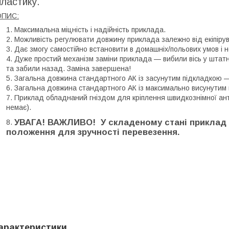
пластику.
ОПИС:
Максимальна міцність і надійність приклада.
Можливість регулювати довжину приклада залежно від екіпіру
Дає змогу самостійно встановити в домашніх/польових умов і н
Дуже простий механізм заміни приклада — вибили вісь у штат
та забили назад. Заміна завершена!
Загальна довжина стандартного АК із засунутим підкладкою 
Загальна довжина стандартного АК із максимально висунутим
Приклад обладнаний гніздом для кріплення швидкознімної ант
немає).
УВАГА! ВАЖЛИВО! У складеному стані приклад 
положення для зручності перевезення.
арактеристики