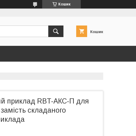
Кошик
Кошик
ий приклад RBT-АКС-П для
замість складаного
риклада