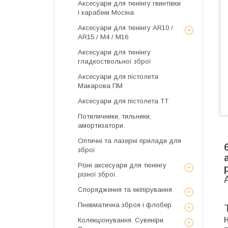
Аксесуари для тюнінгу гвинтівки
і карабіни Мосіна
Аксесуари для тюнінгу AR10 /
AR15 / М4 / М16
Аксесуари для тюнінгу
гладкоствольної зброї
Аксесуари для пістолета
Макарова ПМ
Аксесуари для пістолета ТТ
Потиличники, тильники,
амортизатори.
Оптичні та лазерні прилади для
зброї
Різні аксесуари для тюнінгу
різної зброї.
Спорядження та екіпірування
Пневматична зброя і флобер
Колекціонування. Сувеніри.