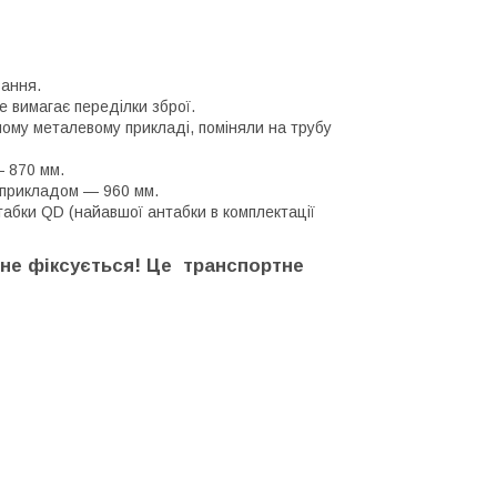
вання.
е вимагає переділки зброї.
ному металевому прикладі, поміняли на трубу
— 870 мм.
 прикладом — 960 мм.
абки QD (найавшої антабки в комплектації
не фіксується! Це транспортне