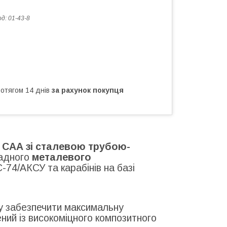
од:
01-43-8
ротягом 14 днів
за рахунок покупця
 САА
зі сталевою трубою-
адного
металевого
74/АКСУ та карабінів на базі
гу забезпечити максимальну
ний із високоміцного композитного