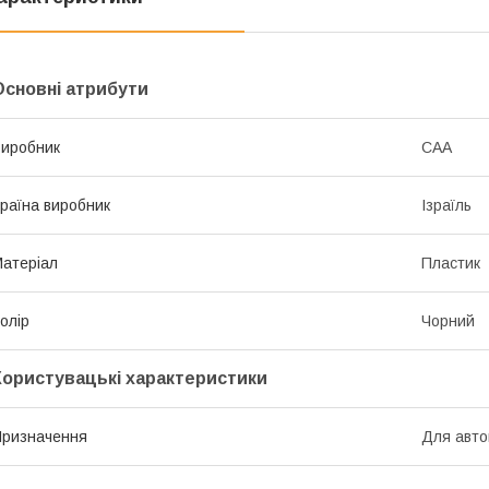
Основні атрибути
иробник
САА
раїна виробник
Ізраїль
атеріал
Пластик
олір
Чорний
Користувацькі характеристики
ризначення
Для авто