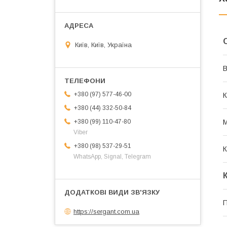
Київ, Київ, Україна
В
+380 (97) 577-46-00
К
+380 (44) 332-50-84
+380 (99) 110-47-80
М
Viber
+380 (98) 537-29-51
К
WhatsApp, Signal, Telegram
П
https://sergant.com.ua