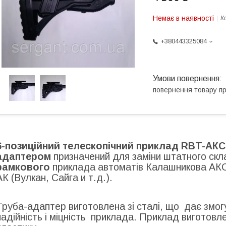
Немає в наявності
К
+380443325084
повернення товару п
6-позиційний телескопічний приклад
RBT-АКС
адаптером
призначений для заміни штатного
скл
рамкового
приклада автоматів Калашникова АКС-
АК (Вулкан, Сайга и т.д.).
Труба-адаптер виготовлена зі сталі, що дає змо
надійність і міцність приклада.
Приклад виготовле