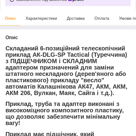
Опис
Характеристики
Доставка
Оплата
Умови п
Опис
Складаний 6-позиційний телескопічний
приклад АК-DLG-SР Tactical (Туреччина)
з ПІДЩЕЧНИКОМ і СКЛАДНИМ
адаптером
призначений для заміни
штатного нескладного (дерев'яного або
пластикового) прикладу "весло"
автоматів Калашнікова АК47, АКМ, АКМ,
АКМ 206, Вулкан, Маяк, Сайга і т.д.).
Приклад, труба та адаптер виконані з
високоміцного композитного пластику,
що дозволяє забезпечити мінімальну
вагу!
Приклад має підщічник, який