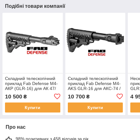
Подібні товари компанії
Складний телескопічний
Складний телескопічний
Неск
приклад Fab Defense М4-
приклад Fab Defense М4-
прик
АКР (GLR-16) для АК 47/
AKS GLR-16 для АКС-74 /
GLR1
АКМ/74 замість приклада
АКСУ замість штатного
нес
10 500
10 700
4 9
₴
₴
"весло"
складного убік рамочного
(вес
приклада
Купити
Купити
Про нас
98% позитивних з 458 відгуків за рік