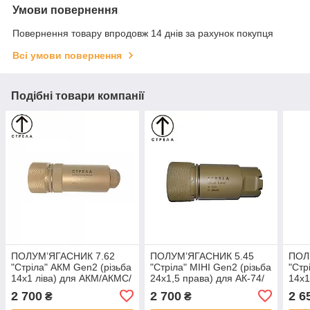
Умови повернення
Повернення товару впродовж 14 днів за рахунок покупця
Всі умови повернення
Подібні товари компанії
ПОЛУМ’ЯГАСНИК 7.62
ПОЛУМ’ЯГАСНИК 5.45
ПОЛ
"Стріла" АКМ Gen2 (різьба
"Стріла" МІНІ Gen2 (різьба
"Стр
14х1 ліва) для АКМ/АКМС/
24х1,5 права) для АК-74/
14х1
АК-47/АКС-47 КОЙОТ
АКС-74/АКСУ колір -
АК-
2 700
2 700
2 6
₴
₴
КОЙОТ