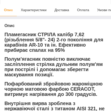
Опис
Характеристики
Доставка
Оплата
Умови п
Опис
Пламегасник СТРІЛА калібр 7,62
(різьблення 5/8"- 24) 2-го покоління для
карабінів AR-10 та ін.
Ефективно
прибирає спалах на 95%
Полум'ягасник повністю виключає
засліплення стрілка дульним полум'ям
при пострілі і допомагає зберегти
маскування позиції.
Пофарбований збройовою жароміцною
чорною матовою фарбою CERACOT,
витримує нагрівання до 300 градусів.
Внутрішня вирва зроблена з
нержавіючої сталі з титаном AISI 321, не