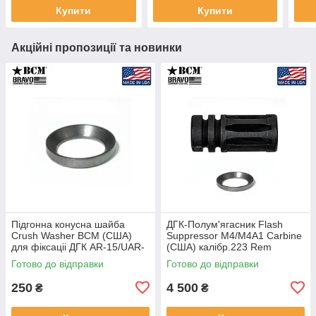
Купити
Купити
Акційні пропозиції та новинки
Підгонна конусна шайба
ДГК-Полум'ягасник Flash
Crush Washer BCM (США)
Suppressor М4/М4А1 Carbine
для фіксаціі ДГК AR-15/UАR-
(США) калібр.223 Rem
15/М4/М16
(5.56x45 NATO) різьба 1/2"-
Готово до відправки
Готово до відправки
28 для AR-15/UAR-15/М4/
М16
250
4 500
₴
₴