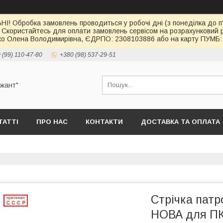
І! Обробка замовлень проводиться у робочі дні (з понеділка до п'
 Скористайтесь для оплати замовлень сервісом на розрахункови
о Олена Володимирівна, ЄДРПО: 2308103886 або на карту ПУМБ: 
 (99) 110-47-80
+380 (98) 537-29-51
ржант"
ТАТТІ
ПРО НАС
КОНТАКТИ
ДОСТАВКА ТА ОПЛАТА
Стрічка пат
НОВА для ПК