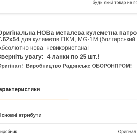
будь-який товар не п
Оригінальна НОВа металева кулеметна патрон
7.62х54
для кулеметів ПКМ, MG-1М (болгарський 
Абсолютно нова, невикористана!
Зверніть увагу: 4 ланки по 25 шт.!
Оригінал! Виробництво Радянське ОБОРОНПРОМ!
арактеристики
Основні атрибути
иробник
Оригінал