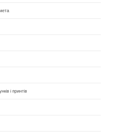
мета
унків і принтів