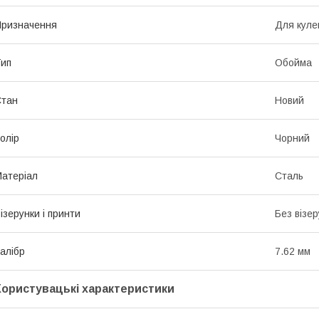
ризначення
Для куле
ип
Обойма
Стан
Новий
олір
Чорний
атеріал
Сталь
ізерунки і принти
Без візер
алібр
7.62 мм
Користувацькі характеристики