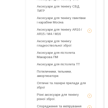
Аксесуари для тюнінгу СВД,
ТИГР
Аксесуари для тюнінгу гвинтівки
і карабіни Мосіна
Аксесуари для тюнінгу AR10 /
AR15 / М4 / М16
Аксесуари для тюнінгу
гладкоствольної зброї
Аксесуари для пістолета
Макарова ПМ
Аксесуари для пістолета ТТ
Потиличники, тильники,
амортизатори.
Оптичні та лазерні прилади для
зброї
Різні аксесуари для тюнінгу
різної зброї.
Спорядження та екіпірування