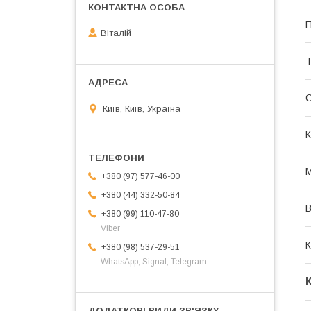
П
Віталій
Т
Київ, Київ, Україна
К
М
+380 (97) 577-46-00
+380 (44) 332-50-84
В
+380 (99) 110-47-80
Viber
К
+380 (98) 537-29-51
WhatsApp, Signal, Telegram