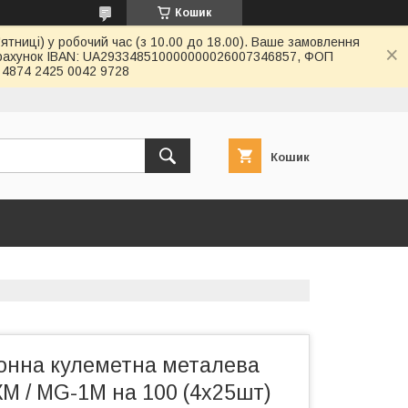
Кошик
ятниці) у робочий час (з 10.00 до 18.00). Ваше замовлення
й рахунок IBAN: UA293348510000000026007346857, ФОП
4874 2425 0042 9728
Кошик
ронна кулеметна металева
М / MG-1М на 100 (4х25шт)