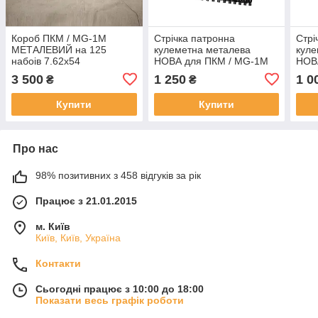
Короб ПКМ / MG-1М
Стрічка патронна
Стрі
МЕТАЛЕВИЙ на 125
кулеметна металева
куле
набоів 7.62х54
НОВА для ПКМ / MG-1М
НОВ
(ПРИЄДНУЄТЬСЯ ДО
на 125 (5х25шт) патронів
на 1
3 500
1 250
1 0
₴
₴
КУЛЕМЕТА) з патронною
калібр 7.62х54 (оригінал
калі
стрічкою на 125 набоів
СРСР)
СРС
Купити
Купити
Про нас
98% позитивних з 458 відгуків за рік
Працює з 21.01.2015
м. Київ
Київ, Київ, Україна
Контакти
Сьогодні працює з 10:00 до 18:00
Показати весь графік роботи