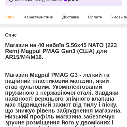
Опис
Характеристики
Доставка
Оплата
Умови п
Опис
Магазин на 40 набоїв 5.56х45 NATO (223
Rem) Magpul PMAG Gen3 (США) для
AR15/M4/М16.
Магазин
Magpul PMAG G3
- легкий та
надійний пластиковий магазин, який
став культовим. Укомплектований
пружиною з нержавіючої сталі. Завдяки
наявності верхнього знімного клапана
має підвищений захист від пилу і піску,
що знижує рівень забруднення магазина.
Низький профіль магазина забезпечує
зручне розміщення його у двомісних і