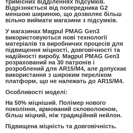
тримісних відділеннях підсумків.
Відрізняється від попередника G2
меншою шириною, що дозволяє більш
вільно виймати магазини з підсумків.
У магазинах
Magpul PMAG Gen3
використовуються нові технології
матеріалів та виробничих процесів для
підвищення міцності, довговічності та
надійності виробу.
Magpul PMAG Gen3
розрахований на 30 патронів і
розроблений для AR15/M4, але допускає
використання з широким переліком
платформ, що не належать до AR15/M4.
Особливості моделі:
На 50% міцніший. Полімер нового
покоління, армований скловолокном,
більш міцний, ніж традиційний нейлон.
Підвищена міцність та довговічність.