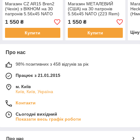
Магазин CZ AR15 Bren2
Магазин МЕТАЛЕВИЙ
Маг
(Чехія) з ВІКНОМ на 30
(США) на 30 патронів
Heck
патронів 5.56х45 NATO
5.56х45 NATO (223 Rem)
(Нім
(223 Rem) для AR15/M4/
для AR15/M4/М16 колір-
патр
1 550
1 550
₴
₴
М16
Black (Чорний)
(223
М16
Цін
Купити
Купити
Про нас
98% позитивних з 458 відгуків за рік
Працює з 21.01.2015
м. Київ
Київ, Київ, Україна
Контакти
Сьогодні вихідний
Показати весь графік роботи
Про нас