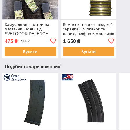
Камуфляжні наліпки на
Комплект планок швидкої
магазини PMAG від
зарядки (15 планок та
SVETOGOR DEFENCE
перехідник) на 5 магазинів
5.56х45 NATO (.223REM)
475
1 650
₴
₴
500 ₴
Купити
Купити
Подібні товари компанії