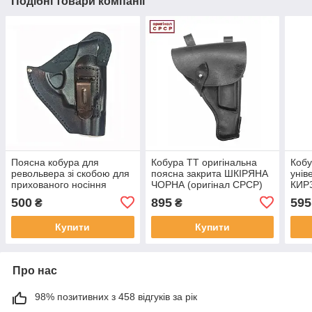
Подібні товари компанії
Поясна кобура для
Кобура ТТ оригінальна
Кобу
револьвера зі скобою для
поясна закрита ШКІРЯНА
унів
прихованого носіння
ЧОРНА (оригінал СРСР)
КИРЗ
500
895
595
₴
₴
Купити
Купити
Про нас
98% позитивних з 458 відгуків за рік