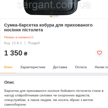
Сумка-барсетка кобура для прихованого
носіння пістолета
Немає в наявності
Код: 12-8-1
Роздріб
1 350
₴
Опис
Характеристики
Доставка
Оплата
Умови п
Опис
Барсетка для прихованого носіння бойового пістолета стане в
нагоді співробітникам силових чи охоронних відомств,
спецслужбам, а також людям, які носять зброю з метою
самооборони.