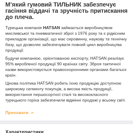
М'який гумовий ТИЛЬНИК забезпечує
гасіння віддачі та зручність притискання
до плеча.
Турецька компанія
HATSAN
займається виробництвом
мисливської та пневматичної зброї з 1976 року та є рідкісним
прикладом організації, що має сировинну, наукову та технічну
базу, що дозволяє забезпечувати повний цикл виробництва
продукції.
Будучи компанією, орієнтованою експорту, HATSAN реалізує
95% виробленої продукції 90 країнах світу. Зброя тактичної
назви використовується правоохоронними органами багатьох
країн.
Цінова політика HATSAN робить їхню продукцію доступною
широкому сегменту покупців, а висока якість продукції,
використання першосортної сталі та висококласного
турецького горіха забезпечили відмінні продажі у всьому світі.
Приховати
Характеристики