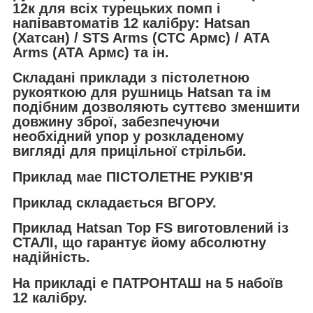
12к для всіх турецьких помп і
напівавтоматів 12 калібру: Hatsan
(Хатсан) / STS Arms (СТС Армс) / АТА
Аrms (АТА Армс) та ін.
Складані приклади з пістолетною
рукояткою для рушниць Hatsan та ім
подібним дозволяють суттєво зменшити
довжину зброї, забезпечуючи
необхідний упор у розкладеному
вигляді для прицільної стрільби.
Приклад мае ПІСТОЛЕТНЕ РУКІВ'Я
Приклад складається ВГОРУ.
Приклад Hatsan Top FS виготовлений із
СТАЛІ, що гарантує йому абсолютну
надійність.
На прикладі е ПАТРОНТАШ на 5 набоїв
12 калібру.