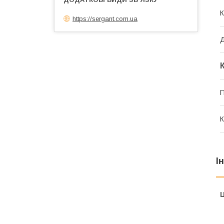
К
https://sergant.com.ua
П
К
І
Ц