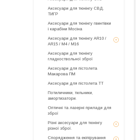
Аксесуари для тюнінгу СВД,
ТИГР
Аксесуари для тюнінгу гвинтівки
і карабіни Мосіна
Аксесуари для тюнінгу AR10 /
AR15 / М4 / М16
Аксесуари для тюнінгу
гладкоствольної зброї
Аксесуари для пістолета
Макарова ПМ
Аксесуари для пістолета ТТ
Потиличники, тильники,
амортизатори.
Оптичні та лазерні прилади для
зброї
Різні аксесуари для тюнінгу
різної зброї.
Спорядження та екіпірування