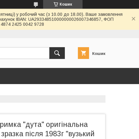
Кошик
ятниці) у робочий час (з 10.00 до 18.00). Ваше замовлення
й рахунок IBAN: UA293348510000000026007346857, ФОП
4874 2425 0042 9728
Кошик
римка "дута" оригінальна
зразка після 1983г "вузький