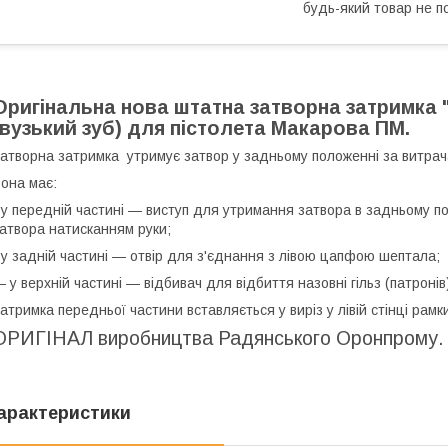
будь-який товар не п
Оригінальна нова штатна затворна затримка "
(вузький зуб) для пістолета Макарова ПМ.
атворна затримка утримує затвор у задньому положенні за витрачан
она має:
 у передній частині — виступ для утримання затвора в задньому по
атвора натисканням руки;
 у задній частині — отвір для з'єднання з лівою цапфою шептала;
 у верхній частині — відбивач для відбиття назовні гільз (патронів)
атримка передньої частини вставляється у виріз у лівій стінці рамк
ОРИГІНАЛ виробництва Радянського Оронпрому.
арактеристики