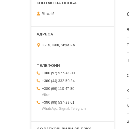
Віталій
В
П
Київ, Київ, Україна
Т
+380 (97) 577-46-00
+380 (44) 332-50-84
+380 (99) 110-47-80
К
Viber
+380 (98) 537-29-51
М
WhatsApp, Signal, Telegram
В