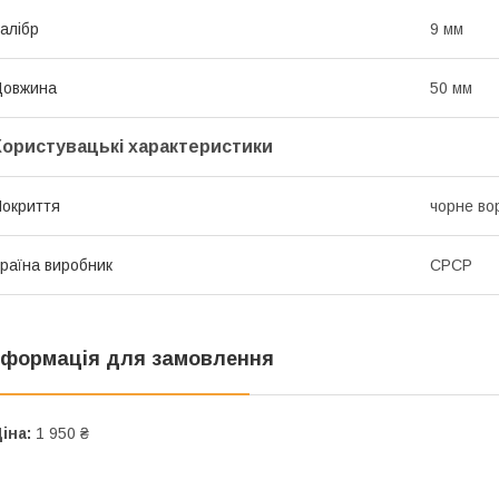
алібр
9 мм
Довжина
50 мм
Користувацькі характеристики
окриття
чорне во
раїна виробник
СРСР
нформація для замовлення
іна:
1 950 ₴