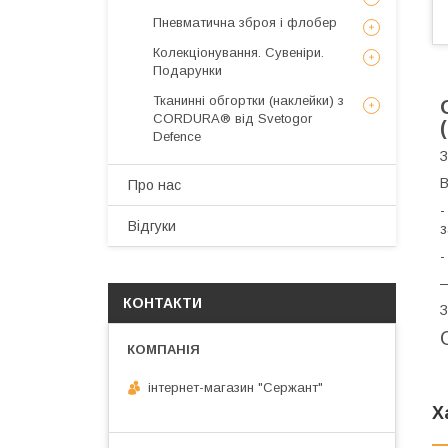
Пневматична зброя і флобер
Колекціонування. Сувеніри.
Подарунки
Тканинні обгортки (наклейки) з
CORDURA® від Svetogor
Defence
З
В
Про нас
-
Відгуки
з
-
—
КОНТАКТИ
З
інтернет-магазин "Сержант"
Х