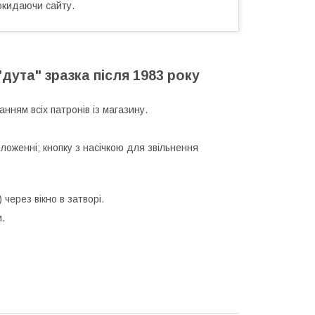
окидаючи сайту.
дута" зразка після 1983 року
ням всіх патронів із магазину.
ложенні; кнопку з насічкою для звільнення
 через вікно в затворі.
и.