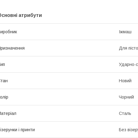
Основні атрибути
иробник
Іжмаш
ризначення
Для піст
ип
Ударно-с
Стан
Новий
олір
Чорний
атеріал
Сталь
ізерунки і принти
Без візер