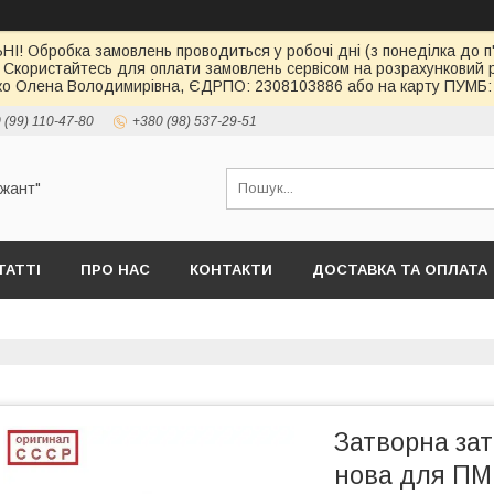
І! Обробка замовлень проводиться у робочі дні (з понеділка до п'
 Скористайтесь для оплати замовлень сервісом на розрахункови
о Олена Володимирівна, ЄДРПО: 2308103886 або на карту ПУМБ: 
 (99) 110-47-80
+380 (98) 537-29-51
ржант"
ТАТТІ
ПРО НАС
КОНТАКТИ
ДОСТАВКА ТА ОПЛАТА
Затворна зат
нова для ПМ 