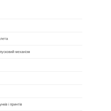
олета
пусковий механізм
унків і принтів