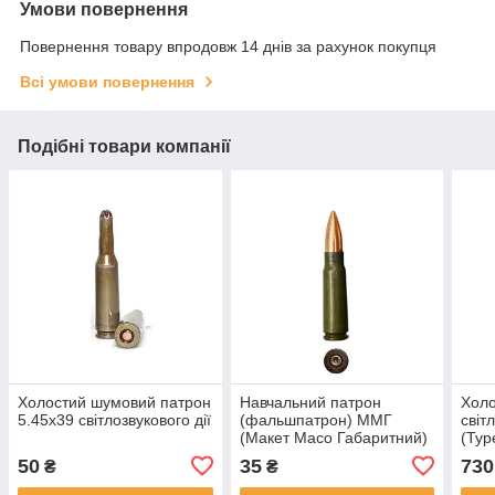
Умови повернення
Повернення товару впродовж 14 днів за рахунок покупця
Всі умови повернення
Подібні товари компанії
Холостий шумовий патрон
Навчальний патрон
Холо
5.45х39 світлозвукового дії
(фальшпатрон) ММГ
світ
(Макет Масо Габаритний)
(Тур
калібр 7.62х39
A.К.
50
35
730
₴
₴