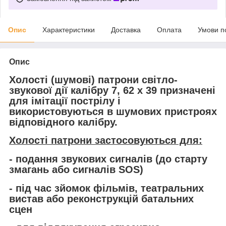
Опис
Характеристики
Доставка
Оплата
Умови п
Опис
Холості (шумові) патрони світло-
звукової дії калібру 7, 62 х 39
призначені
для імітації пострілу і
використовуються в шумових пристроях
відповідного калібру.
Холості патрони застосовуються для:
- подання звукових сигналів (до старту
змагань або сигналів SOS)
- під час зйомок фільмів, театральних
вистав або реконструкцій батальних
сцен