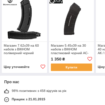
Магазин 7.62х39 на 60
Магазин 5.45х39 на 30
Мага
набоїв з ВІКНОМ
набоїв з ВІКНОМ
40 
полімерний чорний
пластиковий чорний AC-
АК /
Schmeisser S60 для АК /
UNITY для АК (Боснія)
1 350
₴
РПК (Німеччина)
Ціну уточнюйте
Цін
Купити
Про нас
98% позитивних з 458 відгуків за рік
Працює з 21.01.2015