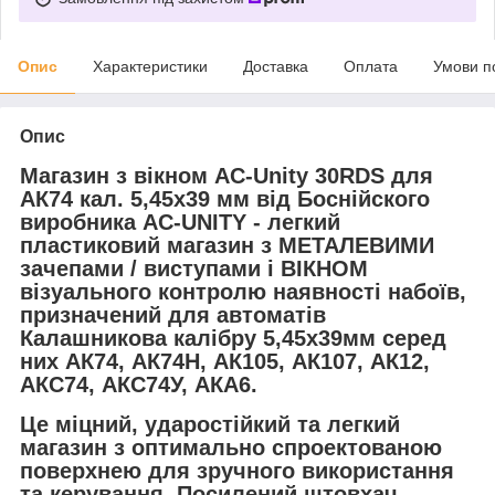
Опис
Характеристики
Доставка
Оплата
Умови п
Опис
Магазин з вікном AC-Unity 30RDS
для
АК74 кал. 5,45x39 мм від
Боснійского
виробника AC-UNITY
- легкий
пластиковий магазин з МЕТАЛЕВИМИ
зачепами / виступами і ВІКНОМ
візуального контролю наявності набоїв,
призначений для автоматів
Калашникова калібру 5,45х39мм серед
них
АК74, АК74Н, АК105, АК107, АК12,
АКС74, АКС74У, АКА6.
Це міцний, ударостійкий та легкий
магазин з оптимально спроектованою
поверхнею для зручного використання
та керування. Посилений штовхач