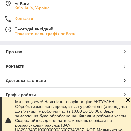
м. Київ
Київ, Київ, Україна
Контакти
Сьогодні вихідний
Показати весь графік роботи
Про нас
Контакти
Доставка та оплата
Графік роботи
Ми працюємо! Наявність товарів та ціни АКТУАЛЬНІ!
Обробка замовлень проводиться у робочі дні (з понеділка
Повна версія сайту
до п'ятниці) у робочий час (з 10.00 до 18.00). Ваше
замовлення буде оброблено найближчим робочим часом.
Скористайтесь для оплати замовлень сервісом на
Сайт створено на маркетплейсі
Prom.ua
розрахунковий рахунок IBAN:
UA293348510000000026007346857, ФОП Мельниченко