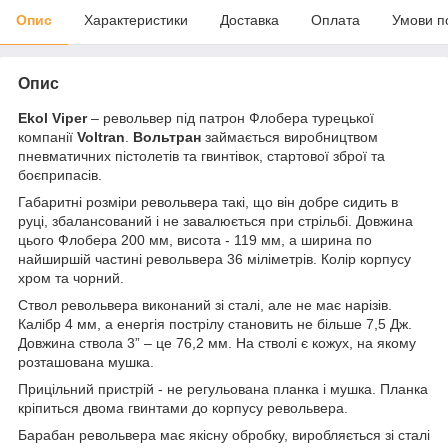
Опис
Характеристики
Доставка
Оплата
Умови п
Опис
Ekol Viper
– револьвер під патрон Флобера турецької
компанії
Voltran
.
Вольтран
займається виробництвом
пневматичних пістолетів та гвинтівок, стартової зброї та
боєприпасів.
Габаритні розміри револьвера такі, що він добре сидить в
руці, збалансований і не завалюється при стрільбі. Довжина
цього Флобера 200 мм, висота - 119 мм, а ширина по
найширшій частині револьвера 36 міліметрів. Колір корпусу
хром та чорний.
Ствол револьвера виконаний зі сталі, але не має нарізів.
Калібр 4 мм, а енергія пострілу становить не більше 7,5 Дж.
Довжина ствола 3” – це 76,2 мм. На стволі є кожух, на якому
розташована мушка.
Прицільний пристрій - не регульована планка і мушка. Планка
кріпиться двома гвинтами до корпусу револьвера.
Барабан револьвера має якісну обробку, виробляється зі сталі