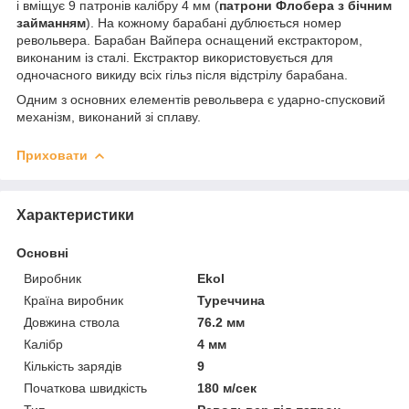
і вміщує 9 патронів калібру 4 мм (
патрони Флобера з бічним
займанням
). На кожному барабані дублюється номер
револьвера. Барабан Вайпера оснащений екстрактором,
виконаним із сталі. Екстрактор використовується для
одночасного викиду всіх гільз після відстрілу барабана.
Одним з основних елементів револьвера є ударно-спусковий
механізм, виконаний зі сплаву.
Приховати
Характеристики
Основні
Виробник
Ekol
Країна виробник
Туреччина
Довжина ствола
76.2 мм
Калібр
4 мм
Кількість зарядів
9
Початкова швидкість
180 м/сек