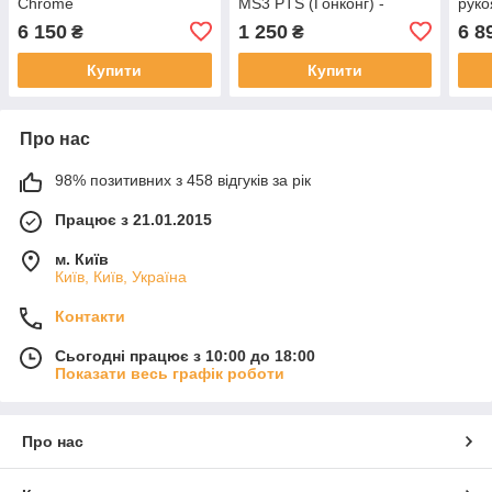
Chrome
MS3 PTS (Гонконг) -
руко
ЧОРНИЙ
плас
6 150
1 250
6 8
₴
₴
Купити
Купити
Про нас
98% позитивних з 458 відгуків за рік
Працює з 21.01.2015
м. Київ
Київ, Київ, Україна
Контакти
Сьогодні працює з 10:00 до 18:00
Показати весь графік роботи
Про нас