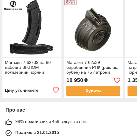
Магазин 7.62х39 на 60
Магазин 7.62х39
Мага
набоїв з ВІКНОМ
барабанний РПК (равлик,
патр
полімерний чорний
бубен) на 75 патронів
чорн
Schmeisser S60 для АК /
новий оригінальний для
СРС
18 950
1 3
₴
РПК (Німеччина)
АК47/АКМ/РПК (оригінал
СРСР)
Ціну уточнюйте
Купити
Про нас
98% позитивних з 458 відгуків за рік
Працює з 21.01.2015