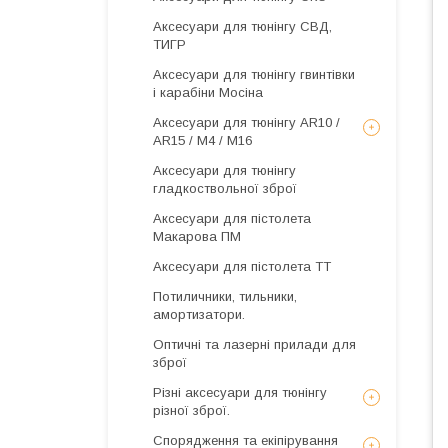
Аксесуари для тюнінгу СВД,
ТИГР
Аксесуари для тюнінгу гвинтівки
і карабіни Мосіна
Аксесуари для тюнінгу AR10 /
AR15 / М4 / М16
Аксесуари для тюнінгу
гладкоствольної зброї
Аксесуари для пістолета
Макарова ПМ
Аксесуари для пістолета ТТ
Потиличники, тильники,
амортизатори.
Оптичні та лазерні прилади для
зброї
Різні аксесуари для тюнінгу
різної зброї.
Спорядження та екіпірування