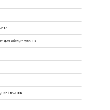
мета
нт для обслуговування
унків і принтів