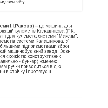
окидаючи сайту.
ми І.І.Ракова)
– це машина для
ікацій кулеметів Калашнікова (ПК,
лі і для кулемета системи "Максим".
улеметів системи Калашнікова. У
йбільшими підприємствами зброї
кий машинобудівний завод. Зовні
ся схожістю конструктивних
правильно - бункер) жменею
ням ручки приводиться в дію
 в стрічку і протягує її.