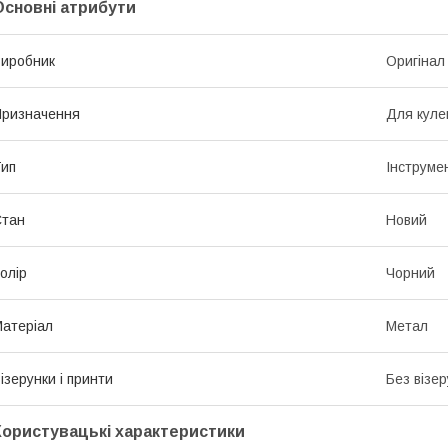
Основні атрибути
иробник
Оригінал
ризначення
Для куле
ип
Інструме
Стан
Новий
олір
Чорний
атеріал
Метал
ізерунки і принти
Без візер
Користувацькі характеристики