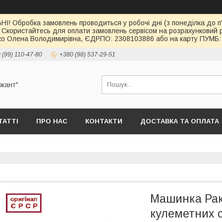
І! Обробка замовлень проводиться у робочі дні (з понеділка до п'
 Скористайтесь для оплати замовлень сервісом на розрахункови
о Олена Володимирівна, ЄДРПО: 2308103886 або на карту ПУМБ: 
 (99) 110-47-80
+380 (98) 537-29-51
ржант"
ТАТТІ
ПРО НАС
КОНТАКТИ
ДОСТАВКА ТА ОПЛАТА
Машинка Рак
кулеметних 