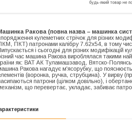
будь-який товар не п
Машинка Ракова (повна назва – машинка систе
спорядження кулеметних стрічок для різних модиф
ПКМ, ПКТ) патронами калібру 7.62х54, в тому чис
Випускається і сьогодні для різних модифікацій к
різний час машина Ракова вироблялася такими на
країни як: ВАТ АК Туламашзавод, Вятско-Полянсь
машина Ракова нагадує м'ясорубку, що пояснюєть
елементів (воронка, ручка, струбцина). У вирву (
насипаються патрони (цілком довільно), і обертан
механізм, що перевертає, укладає, забиває патрони
арактеристики