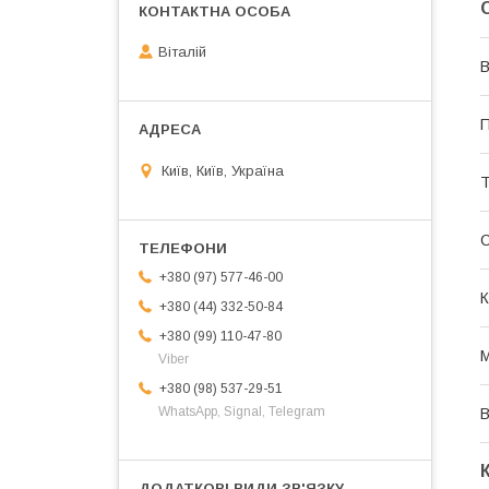
Віталій
В
П
Київ, Київ, Україна
Т
+380 (97) 577-46-00
К
+380 (44) 332-50-84
+380 (99) 110-47-80
М
Viber
+380 (98) 537-29-51
WhatsApp, Signal, Telegram
В