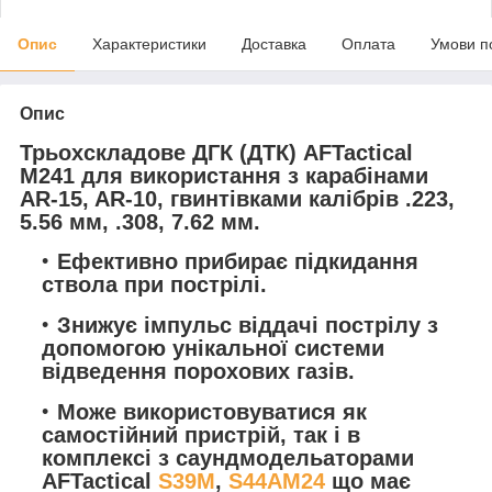
Опис
Характеристики
Доставка
Оплата
Умови п
Опис
Трьохскладове ДГК (ДТК) AFTactical
M241 для використання з карабінами
AR-15, AR-10, гвинтівками калібрів .223,
5.56 мм, .308, 7.62 мм.
Ефективно прибирає підкидання
ствола при пострілі.
Знижує імпульс віддачі пострілу з
допомогою унікальної системи
відведення порохових газів.
Може використовуватися як
самостійний пристрій, так і в
комплексі з саундмодельаторами
AFTactical
S39M
,
S44AM24
що має