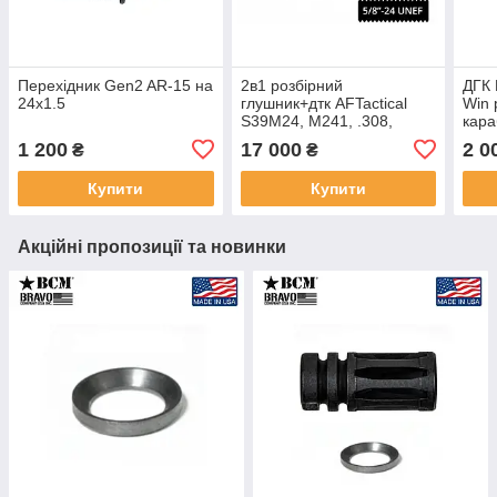
Перехідник Gen2 AR-15 на
2в1 розбірний
ДГК 
24х1.5
глушник+дтк AFTactical
Win 
S39M24, M241, .308,
кара
5/8x24 UNEF, AR10,
1 200
17 000
2 0
₴
₴
Болтовик .223
Купити
Купити
Акційні пропозиції та новинки