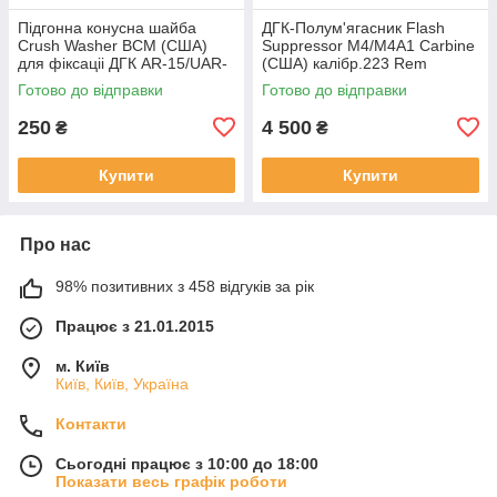
Підгонна конусна шайба
ДГК-Полум'ягасник Flash
Crush Washer BCM (США)
Suppressor М4/М4А1 Carbine
для фіксаціі ДГК AR-15/UАR-
(США) калібр.223 Rem
15/М4/М16
(5.56x45 NATO) різьба 1/2"-
Готово до відправки
Готово до відправки
28 для AR-15/UAR-15/М4/
М16
250
4 500
₴
₴
Купити
Купити
Про нас
98% позитивних з 458 відгуків за рік
Працює з 21.01.2015
м. Київ
Київ, Київ, Україна
Контакти
Сьогодні працює з 10:00 до 18:00
Показати весь графік роботи