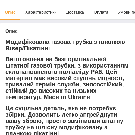
Опис
Характеристики
Доставка
Оплата
Умови п
Опис
Модифікована газова трубка з планкою
Вівер/Пікатінні
Виготовлена ​​на базі оригінальної
штатної газової трубки, з використанням
склонаповненого поліаміду PA6. Цей
матеріал має високий ступінь міцності,
тривалий термін служби, зносостійкий,
стійкий до високих та низьких
температур. Made in Ukraine
Це суцільна деталь, яка не потребує
збірки. Дозволить легко апгрейднути
вашу зброю, просто замінивши штатну
трубку на цілісну модифіковану з
планкою пікатінні.