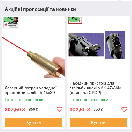
Акційні пропозиції та новинки
–5%
–5%
Накидний пристрій для
Лазерний патрон холодної
стрільби вночі з АК-47/АКМ
пристрілки калібр 5.45х39
(оригінал СРСР)
Готово до відправки
Готово до відправки
807,50
902,50
₴
₴
850 ₴
950 ₴
Купити
Купити