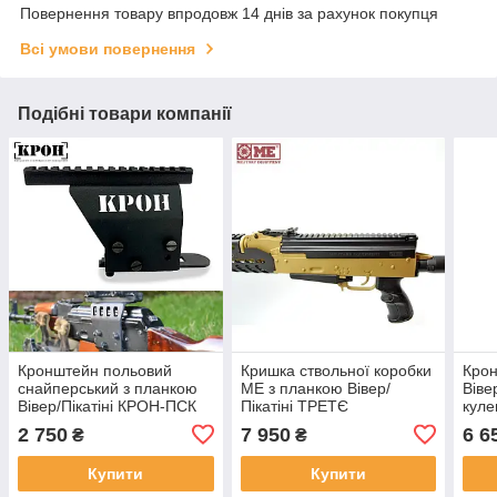
Повернення товару впродовж 14 днів за рахунок покупця
Всі умови повернення
Подібні товари компанії
Кронштейн польовий
Кришка ствольної коробки
Крон
снайперський з планкою
МЕ з планкою Вівер/
Віве
Вівер/Пікатіні КРОН-ПСК
Пікатіні ТРЕТЄ
куле
ген 2 для АК, РПК
ПОКОЛІННЯ для АК
2 750
7 950
6 6
₴
₴
Купити
Купити