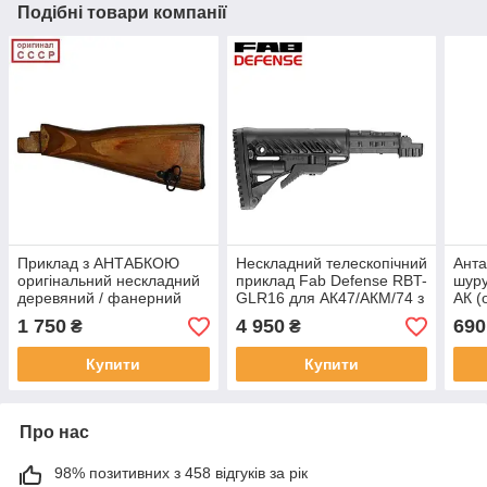
Подібні товари компанії
Приклад з АНТАБКОЮ
Нескладний телескопічний
Анта
оригінальний нескладний
приклад Fab Defense RBT-
шуру
деревяний / фанерний
GLR16 для АК47/АКМ/74 з
АК (
(весло) АК (оригінал
нескладним прикладом
1 750
4 950
690
₴
₴
СРСР)
(веслом)
Купити
Купити
Про нас
98% позитивних з 458 відгуків за рік