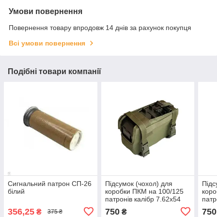
Умови повернення
Повернення товару впродовж 14 днів за рахунок покупця
Всі умови повернення
Подібні товари компанії
Сигнальний патрон СП-26
Підсумок (чохол) для
Підс
білий
коробки ПКМ на 100/125
коро
патронів калібр 7.62х54
патр
колір - ОЛИВА (зелений)
колі
356,25
750
750
₴
₴
375 ₴