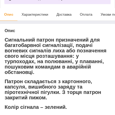
Опис
Характеристики
Доставка
Оплата
Умови п
Опис
Сигнальний патрон призначений для
багатобарвної сигналізації, подачі
вогневих сигналів лиха або позначення
свого місця розташування: у
турпоходах, на полюванні, у плаванні,
пошуковим командам в аварійній
обстановці.
Патрон складається з картонного,
капсуля, вишибного заряду та
піротехнічної пігулки. З торця патрон
закритий пижом.
Колір сігнала – зелений.