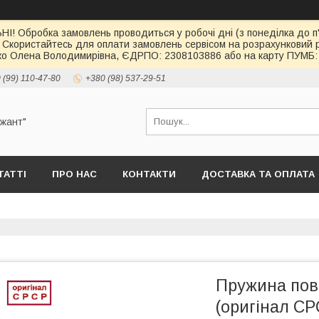
І! Обробка замовлень проводиться у робочі дні (з понеділка до п'
 Скористайтесь для оплати замовлень сервісом на розрахункови
о Олена Володимирівна, ЄДРПО: 2308103886 або на карту ПУМБ: 
 (99) 110-47-80
+380 (98) 537-29-51
ржант"
ТАТТІ
ПРО НАС
КОНТАКТИ
ДОСТАВКА ТА ОПЛАТА
Пружина пов
(оригінал СР