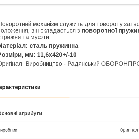
Поворотний механізм служить для повороту затво
положення, він складається з
поворотної пружи
стрижня та муфти.
Матеріал: сталь пружинна
Розміри, мм: 11,6х420+/-10
Оригінал! Виробництво - Радянський ОБОРОНПР
арактеристики
Основні атрибути
иробник
Оригінал