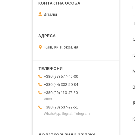
П
Віталій
Т
Київ, Київ, Україна
К
М
+380 (97) 577-46-00
+380 (44) 332-50-84
В
+380 (99) 110-47-80
Viber
+380 (98) 537-29-51
WhatsApp, Signal, Telegram
К