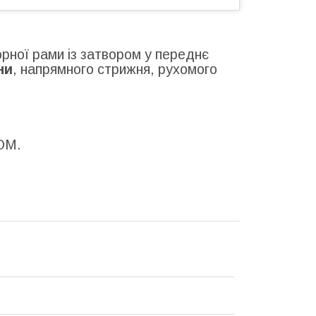
рної рами із затвором у переднє
ни
, напрямного стрижня, рухомого
ОМ.