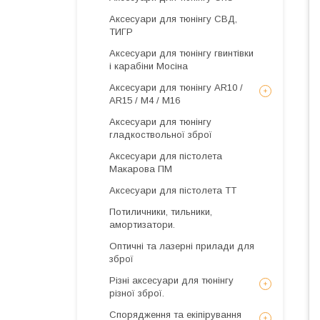
Аксесуари для тюнінгу СВД,
ТИГР
Аксесуари для тюнінгу гвинтівки
і карабіни Мосіна
Аксесуари для тюнінгу AR10 /
AR15 / М4 / М16
Аксесуари для тюнінгу
гладкоствольної зброї
Аксесуари для пістолета
Макарова ПМ
Аксесуари для пістолета ТТ
Потиличники, тильники,
амортизатори.
Оптичні та лазерні прилади для
зброї
Різні аксесуари для тюнінгу
різної зброї.
Спорядження та екіпірування