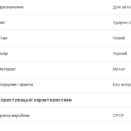
ризначення
Для авто
ип
Ударно-с
Стан
Новий
олір
Чорний
атеріал
Метал
ізерунки і принти
Без візер
Користувацькі характеристики
раїна виробник
СРСР