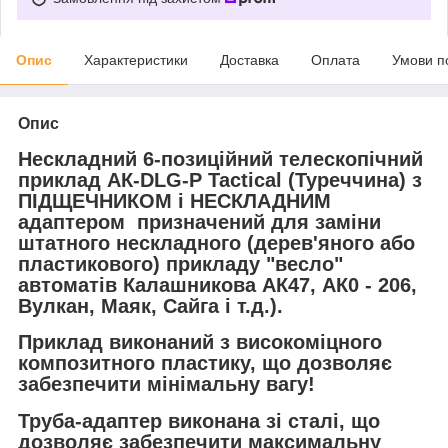
Опис
Характеристики
Доставка
Оплата
Умови п
Опис
Нескладний 6-позиційний телескопічний
приклад АК-DLG-Р Tactical (Туреччина) з
ПІДЩЕЧНИКОМ і НЕСКЛАДНИМ
адаптером
призначений для заміни
штатного нескладного (дерев'яного або
пластикового) прикладу "весло"
автоматів Калашникова АК47, АК0 - 206,
Вулкан, Маяк, Сайга і т.д.).
Приклад виконаний з високоміцного
композитного пластику, що дозволяє
забезпечити мінімальну вагу!
Труба-адаптер виконана зі сталі, що
дозволяє забезпечити максимальну