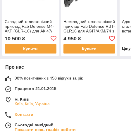
Складний телескопічний
Нескладний телескопічний
Ада
приклад Fab Defense М4-
приклад Fab Defense RBT-
стал
АКР (GLR-16) для АК 47/
GLR16 для АК47/АКМ/74 з
вста
АКМ/74 замість приклада
нескладним прикладом
теле
10 500
4 950
₴
₴
"весло"
(веслом)
на А
нес
Цін
Купити
Купити
(вес
Про нас
98% позитивних з 458 відгуків за рік
Працює з 21.01.2015
м. Київ
Київ, Київ, Україна
Контакти
Сьогодні вихідний
Показати весь графік роботи