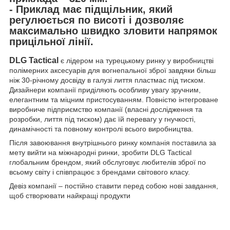
- Приклад має підщільник, який
регулюється по висоті і дозволяє
максимально швидко зловити напрямок
прицільної лінії.
DLG Tactical
є лідером на турецькому ринку у виробництві
полімерних аксесуарів для вогнепальної зброї завдяки більш
ніж 30-річному досвіду в галузі лиття пластмас під тиском.
Дизайнери компанії приділяють особливу увагу зручним,
елегантним та міцним пристосуванням. Повністю інтегроване
виробниче підприємство компанії (власні дослідження та
розробки, лиття під тиском) дає їй перевагу у гнучкості,
динамічності та повному контролі всього виробництва.
Після завоювання внутрішнього ринку компанія поставила за
мету вийти на міжнародні ринки, зробити DLG Tactical
глобальним брендом, який обслуговує любителів зброї по
всьому світу і співпрацює з брендами світового класу.
Девіз компанії – постійно ставити перед собою нові завдання,
щоб створювати найкращі продукти