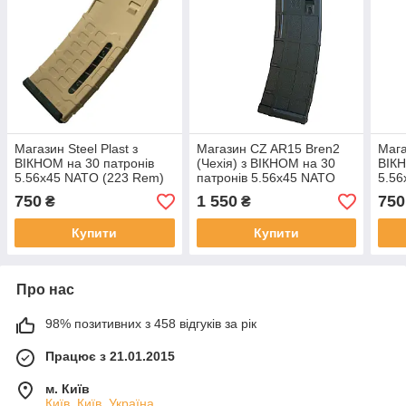
Магазин Steel Plast з
Магазин CZ AR15 Bren2
Мага
ВІКНОМ на 30 патронів
(Чехія) з ВІКНОМ на 30
ВІКН
5.56х45 NATO (223 Rem)
патронів 5.56х45 NATO
5.56
полімерний для AR15/M4/
(223 Rem) для AR15/M4/
полі
750
1 550
750
₴
₴
М16/НК416 пісочний
М16
М16
Купити
Купити
Про нас
98% позитивних з 458 відгуків за рік
Працює з 21.01.2015
м. Київ
Київ, Київ, Україна