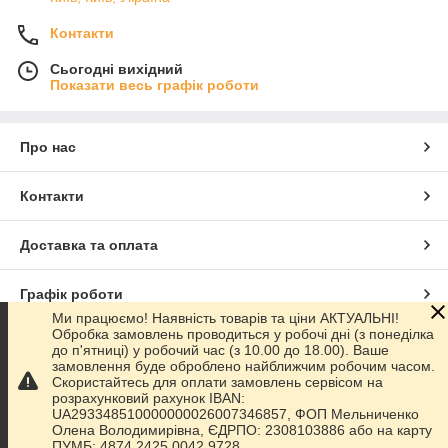
Контакти
Сьогодні вихідний
Показати весь графік роботи
Про нас
Контакти
Доставка та оплата
Графік роботи
Ми працюємо! Наявність товарів та ціни АКТУАЛЬНІ!
Обробка замовлень проводиться у робочі дні (з понеділка
Повна версія сайту
до п'ятниці) у робочий час (з 10.00 до 18.00). Ваше
замовлення буде оброблено найближчим робочим часом.
Скористайтесь для оплати замовлень сервісом на
Сайт створено на маркетплейсі
Prom.ua
розрахунковий рахунок IBAN:
UA293348510000000026007346857, ФОП Мельниченко
Олена Володимирівна, ЄДРПО: 2308103886 або на карту
Політика конфіденційності
ПУМБ: 4874 2425 0042 9728