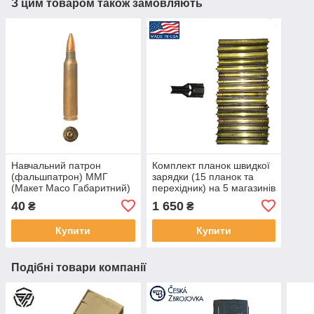
З цим товаром також замовляють
Навчальний патрон
Комплект планок швидкої
(фальшпатрон) ММГ
зарядки (15 планок та
(Макет Масо Габаритний)
перехідник) на 5 магазинів
калібр .223 REM (5.56x45
5.56х45 NATO (.223REM)
40
1 650
₴
₴
НАТО)
Купити
Купити
Подібні товари компанії