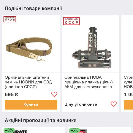
Подібні товари компанії
Оригінальний штатний
Оригінальна НОВА
Стрі
ремінь НОВИЙ для СВД
прицільна планка (цілик)
куле
(оригінал СРСР)
АКМ для застосування з
НОВ
ПБС-1 (оригінал СРСР)
на 1
695
1 0
₴
калі
СРС
Ціну уточнюйте
Купити
Акційні пропозиції та новинки
–5%
–5%