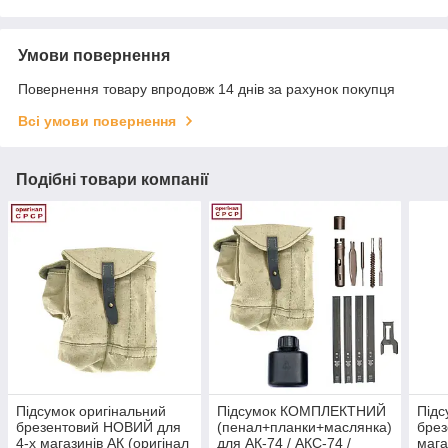
Умови повернення
Повернення товару впродовж 14 днів за рахунок покупця
Всі умови повернення
Подібні товари компанії
Підсумок оригінальний
Підсумок КОМПЛЕКТНИЙ
Підс
брезентовий НОВИЙ для
(пенал+планки+маслянка)
брез
4-х магазинів АК (оригінал
для АК-74 / АКС-74 /
мага