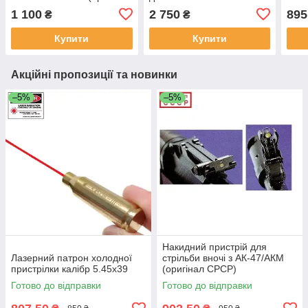
СРСР)
АКС-74у (АКСУ) оригінал
1 100
2 750
895
₴
₴
СРСР
Купити
Купити
Акційні пропозиції та новинки
–5%
–5%
Накидний пристрій для
Лазерний патрон холодної
стрільби вночі з АК-47/АКМ
пристрілки калібр 5.45х39
(оригінал СРСР)
Готово до відправки
Готово до відправки