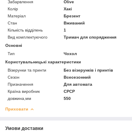
Забарвлення
Olive
Колір
Хакі
Матеріал
Брезент
Стан
Вживаний
Кількість відділень
1
Вид комплектуючого
Тримач для спорядження
Основні
Тип
Чохол
Користувальницькі характеристики
Візерунки та принти
Без візерунків і принтів
Сезон
Всесезонний
Призначення
Для автомата
Країна виробник
СРСР
довжина,мм
550
Приховати
Умови доставки