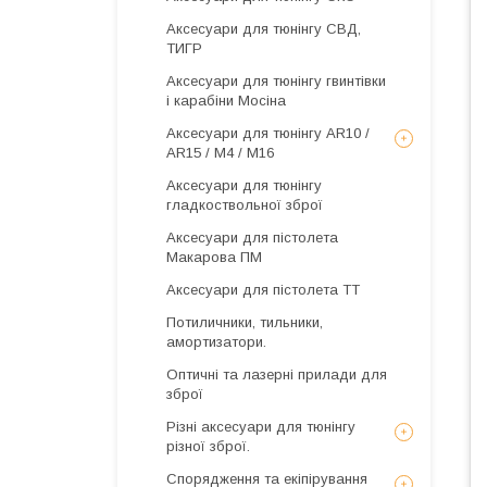
Аксесуари для тюнінгу СВД,
ТИГР
Аксесуари для тюнінгу гвинтівки
і карабіни Мосіна
Аксесуари для тюнінгу AR10 /
AR15 / М4 / М16
Аксесуари для тюнінгу
гладкоствольної зброї
Аксесуари для пістолета
Макарова ПМ
Аксесуари для пістолета ТТ
Потиличники, тильники,
амортизатори.
Оптичні та лазерні прилади для
зброї
Різні аксесуари для тюнінгу
різної зброї.
Спорядження та екіпірування