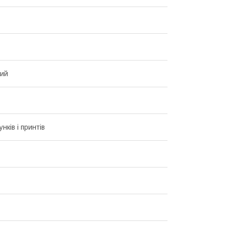
вий
унків і принтів