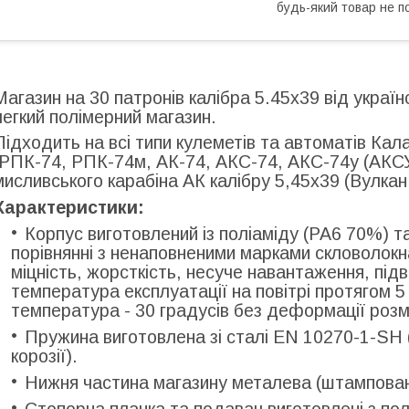
будь-який товар не п
Магазин на 30 патронів калібра 5.45х39 від укра
легкий полімерний магазин.
Підходить на всі типи кулеметів та автоматів Кал
(РПК-74, РПК-74м, АК-74, АКС-74, АКС-74у (АКСУ) і 
мисливського карабіна АК калібру 5,45х39 (Вулкан -
Характеристики:
Корпус виготовлений із поліаміду (PA6 70%) т
порівнянні з ненаповненими марками скловолокн
міцність, жорсткість, несуче навантаження, під
температура експлуатації на повітрі протягом 5 
температура - 30 градусів без деформації розмі
Пружина виготовлена зі сталі EN 10270-1-SH
корозії).
Нижня частина магазину металева (штампован
Стопорна планка та подавач виготовлені з по