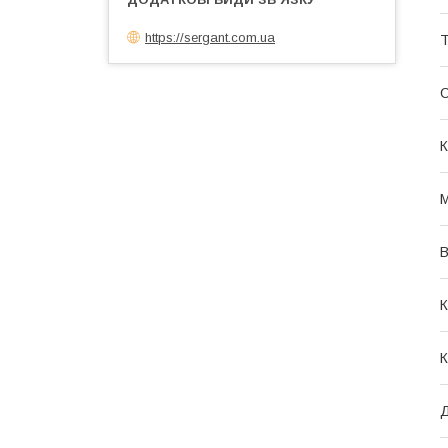
https://sergant.com.ua
Т
К
М
В
К
К