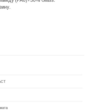
зину.
АСТ
мата