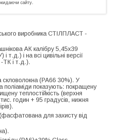
окидаючи сайту.
їнського виробника СТІЛПЛАСТ -
ашнікова АК калібру 5,45х39
т.д.) і на всі цивільні версії
ТК і т.д.).
а скловолокна (PA66 30%). У
а поліаміди показують: покращену
вищену теплостійкість (верхня
тис. годин + 95 градусів, нижня
рів).
 (фасфатована для захисту від
а).
ліаміду (PA6)+30% Glass.