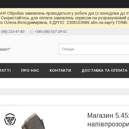
І! Обробка замовлень проводиться у робочі дні (з понеділка до п'
 Скористайтесь для оплати замовлень сервісом на розрахункови
о Олена Володимирівна, ЄДРПО: 2308103886 або на карту ПУМБ: 
 (99) 110-47-80
+380 (98) 537-29-51
ржант"
ТАТТІ
ПРО НАС
КОНТАКТИ
ДОСТАВКА ТА ОПЛАТА
Магазин 5.45
напівпрозорий