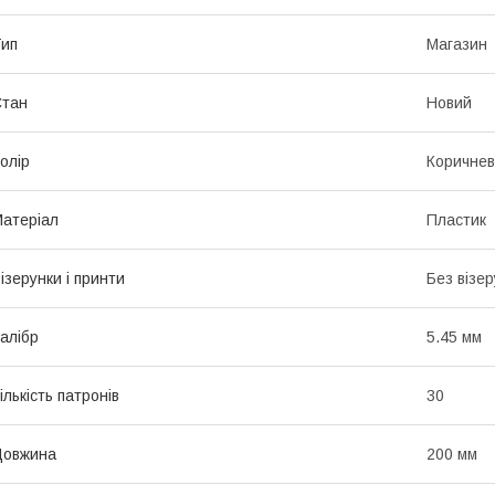
ип
Магазин
Стан
Новий
олір
Коричне
атеріал
Пластик
ізерунки і принти
Без візер
алібр
5.45 мм
ількість патронів
30
Довжина
200 мм